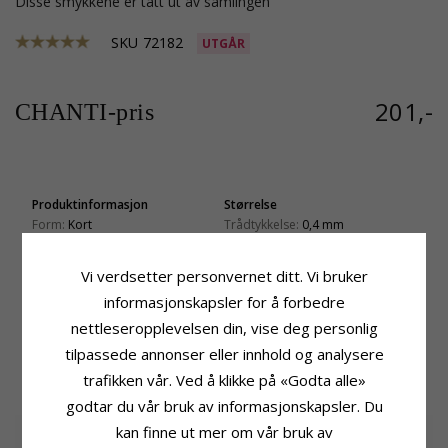
Disse smykkene er tatt ut av samlingen
SKU
72182
UTGÅR
201,-
CHANTI-pris
Produktinformasjon
Størrelse
Form:
Kort
Trådtykkelse:
0,4 mm
Kjedetype:
Ertehalskjede
Bredde:
1,4 mm
Edelmetall:
Forgylt Sølv
Lengde:
38 cm
Vi verdsetter personvernet ditt. Vi bruker
Overflate:
Blank
Vekt:
2,1 Gram
informasjonskapsler for å forbedre
Leveringstid
nettleseropplevelsen din, vise deg personlig
Leveringstid:
Ca. 5-10 Hverdager
tilpassede annonser eller innhold og analysere
trafikken vår. Ved å klikke på «Godta alle»
KUNDER KJØPER OGSÅ
godtar du vår bruk av informasjonskapsler. Du
kan finne ut mer om vår bruk av