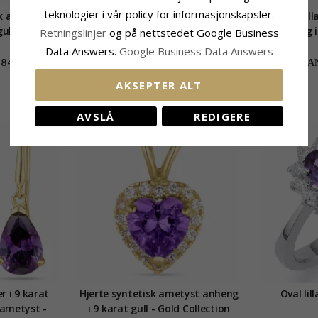
teknologier i vår policy for informasjonskapsler.
sk ametyst
12 mm pote krystall creol i sølv -
Dråpe lil
ull - Gold
Little Ones
anheng i 
Retningslinjer
og på nettstedet Google Business
n
Data Answers.
Google Business Data Answers
1846,-
333,-
CHANTI-pris
CHAN
AKSEPTER ALT
AVSLÅ
REDIGERE
r i 9 karat
Hjerte syntetisk ametyst anheng
Oval lill
 ametyst -
i 9 karat gull - Gold Collection