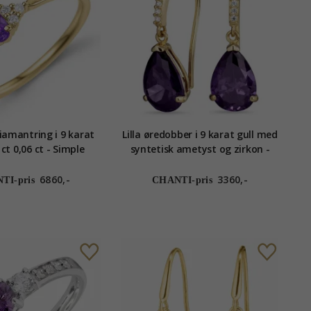
amantring i 9 karat
Lilla øredobber i 9 karat gull med
 ct 0,06 ct - Simple
syntetisk ametyst og zirkon -
Diamonds
Gold Collection
6860,-
3360,-
TI-pris
CHANTI-pris