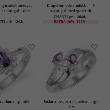
la syntetisk ametyst
Dråpeformede øredobber i 9
9 karat gull - Gold
karat gull med syntetisk
Collection
ametyst og zirkon - Gold
2686,-
CHANTI-pris
Collection
1208,-
EXTRA
40%
1619,-
TI-pris
a zirkon ring i sølv
Bedårende abstrakt zirkon ring i
sølv