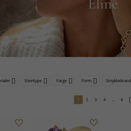
rialer
Steintype
Farge
Form
Smykkebran
1
2
3
4
...
6