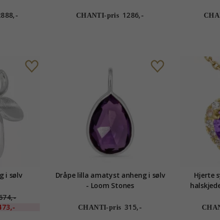
ion
2888,-
1286,-
CHANTI-pris
CHAN
 i sølv
Dråpe lilla amatyst anheng i sølv
Hjerte 
- Loom Stones
halskjede
anheng i 
674,-
473,-
315,-
CHANTI-pris
CHAN