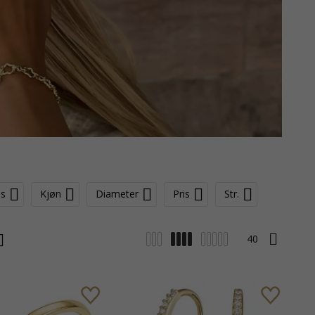
ds
Kjøn
Diameter
Pris
Str.