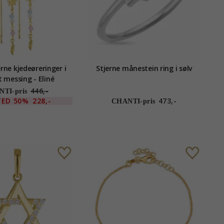
rne kjedeøreringer i
Stjerne månestein ring i sølv
t messing - Eliné
446,-
TI-pris
TED
50%
228,-
473,-
CHANTI-pris