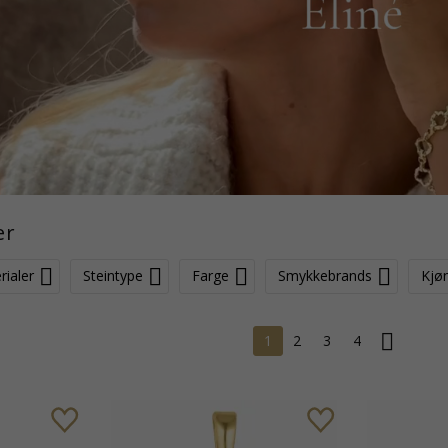
er
rialer
Steintype
Farge
Smykkebrands
Kjø
1
2
3
4