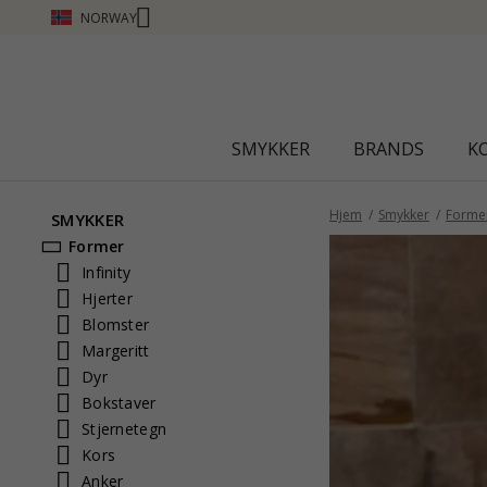
NORWAY
SMYKKER
BRANDS
K
Hjem
Smykker
Forme
SMYKKER
Former
Infinity
Hjerter
Blomster
Margeritt
Dyr
Bokstaver
Stjernetegn
Kors
Anker