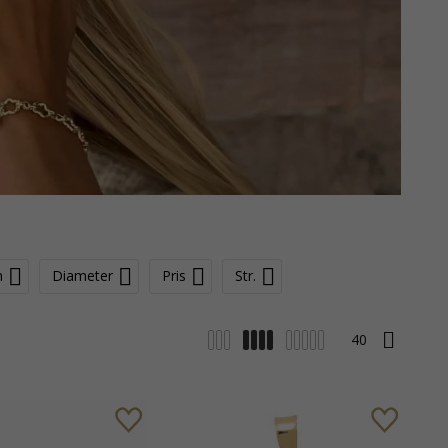
n
Diameter
Pris
Str.