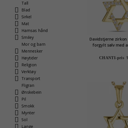
Tall
Blad
Sirkel
Mat
Hamsas hånd
Smiley
Davidstjerne zirkon 
Mor og barn
forgylt sølv med a
Mennesker
karat - Gold Col
Høytider
CHANTI-pris
Religion
Verktøy
Transport
Fligran
Ønskebein
Pil
Smokk
Mynter
Sol
Lange