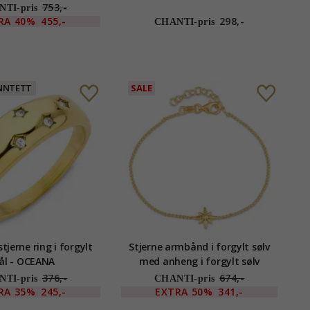
753,-
TI-pris
RA
40%
455,-
298,-
CHANTI-pris
NNTETT
SALE
tjerne ring i forgylt
Stjerne armbånd i forgylt sølv
ål - OCEANA
med anheng i forgylt sølv
376,-
674,-
TI-pris
CHANTI-pris
RA
35%
245,-
EXTRA
50%
341,-