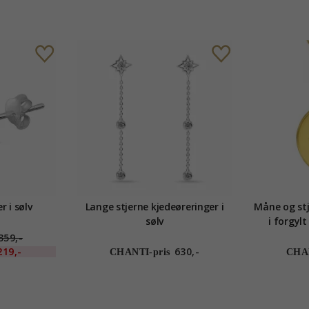
r i sølv
Lange stjerne kjedeøreringer i
Måne og stj
sølv
i forgyl
f
359,-
219,-
630,-
CHANTI-pris
CHAN