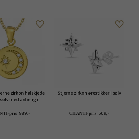
erne zirkon halskjede
Stjerne zirkon ørestikker i sølv
t sølv med anheng i
orgylt sølv
989,-
569,-
TI-pris
CHANTI-pris