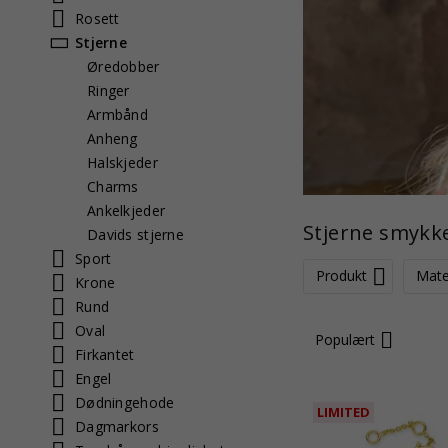
Rosett
Stjerne
Øredobber
Ringer
Armbånd
Anheng
Halskjeder
Charms
Ankelkjeder
Stjerne smykk
Davids stjerne
Sport
Produkt
Mate
Krone
Rund
Oval
Populært
Firkantet
Engel
Dødningehode
LIMITED
Dagmarkors