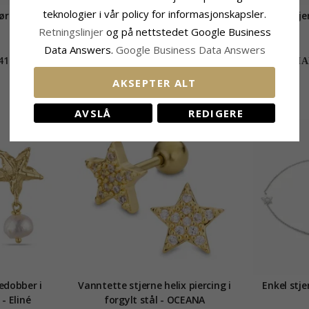
teknologier i vår policy for informasjonskapsler.
øreringer i
12 mm stjerne creol i forgylt sølv
Davidstje
Retningslinjer
og på nettstedet Google Business
Data Answers.
Google Business Data Answers
411,-
385,-
CHANTI-pris
CHAN
AKSEPTER ALT
AVSLÅ
REDIGERE
SALE
VANNTETT
SALE
redobber i
Vanntette stjerne helix piercing i
Enkel stje
- Eliné
forgylt stål - OCEANA