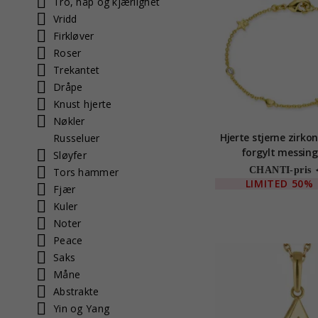
Tro, håp og kjærlighet
Vridd
Firkløver
Roser
Trekantet
Dråpe
Knust hjerte
Nøkler
Hjerte stjerne zirko
Russeluer
forgylt messing 
Sløyfer
CHANTI-pris
Tors hammer
LIMITED
50%
Fjær
Kuler
Noter
Peace
Saks
Måne
Abstrakte
Yin og Yang