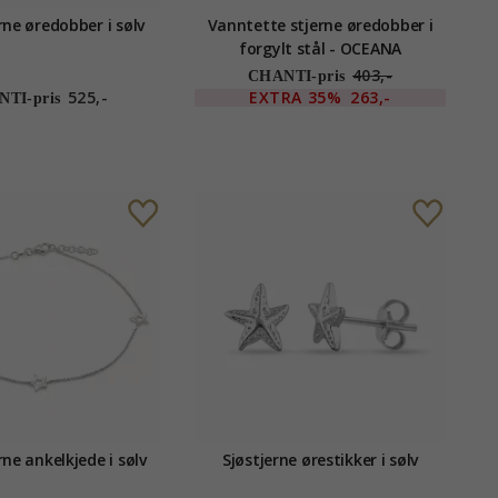
rne øredobber i sølv
Vanntette stjerne øredobber i
forgylt stål - OCEANA
403,-
CHANTI-pris
525,-
EXTRA
35%
263,-
TI-pris
rne ankelkjede i sølv
Sjøstjerne ørestikker i sølv