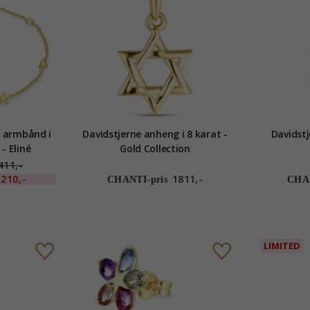
n armbånd i
Davidstjerne anheng i 8 karat -
Davidstj
- Eliné
Gold Collection
411,-
210,-
1811,-
CHANTI-pris
CHAN
LIMITED