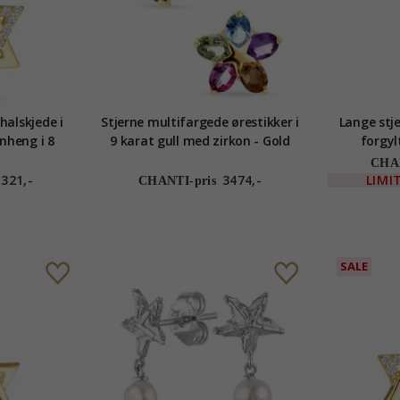
halskjede i
Stjerne multifargede ørestikker i
Lange stje
nheng i 8
9 karat gull med zirkon - Gold
forgyl
lection
Collection
CHAN
1321,-
3474,-
LIMI
CHANTI-pris
SALE