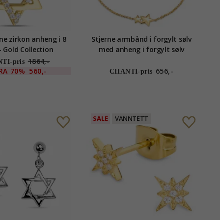
ne zirkon anheng i 8
Stjerne armbånd i forgylt sølv
- Gold Collection
med anheng i forgylt sølv
1864,-
TI-pris
RA
70%
560,-
656,-
CHANTI-pris
SALE
VANNTETT