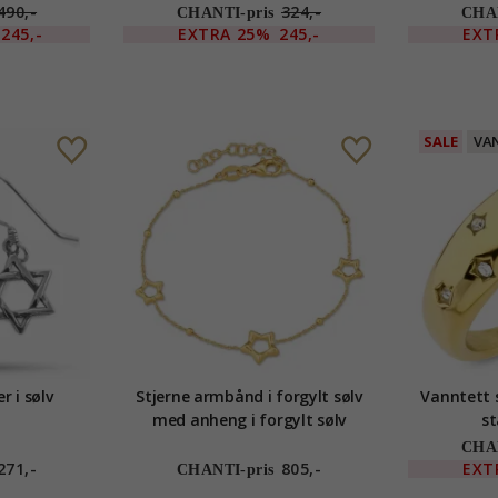
490,-
324,-
CHANTI-pris
CHAN
245,-
EXTRA
25%
245,-
EXT
SALE
VA
r i sølv
Stjerne armbånd i forgylt sølv
Vanntett s
med anheng i forgylt sølv
st
CHAN
271,-
805,-
EXT
CHANTI-pris