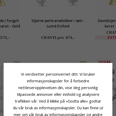
de i forgylt
Stjerne perle øredobber i sølv -
Davidstjer
karat - Gold
Lumé Etched
karat 
n
CHAN
2573,-
674,-
EXT
CHANTI-pris
UTGÅR
Vi verdsetter personvernet ditt. Vi bruker
informasjonskapsler for å forbedre
nettleseropplevelsen din, vise deg personlig
tilpassede annonser eller innhold og analysere
trafikken vår. Ved å klikke på «Godta alle» godtar
du vår bruk av informasjonskapsler. Du kan finne ut
mer om vår bruk av informasjonskapsler og andre