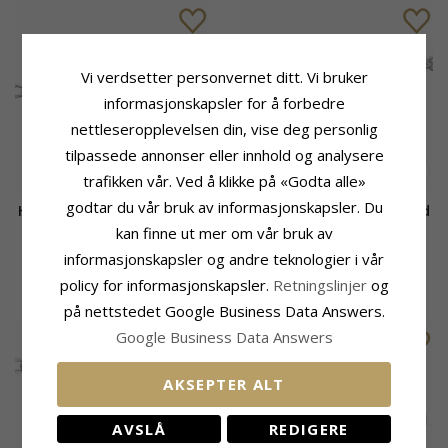
Vi verdsetter personvernet ditt. Vi bruker
informasjonskapsler for å forbedre
nettleseropplevelsen din, vise deg personlig
tilpassede annonser eller innhold og analysere
trafikken vår. Ved å klikke på «Godta alle»
godtar du vår bruk av informasjonskapsler. Du
Hjerte ankelkjede i sølv med
Hjerte ankelkjede i sølv med
hjerteanheng i sølv
hjerteanheng i sølv
kan finne ut mer om vår bruk av
informasjonskapsler og andre teknologier i vår
455,-
324,-
CHANTI-pris
CHANTI-pris
policy for informasjonskapsler.
Retningslinjer
og
på nettstedet Google Business Data Answers.
Google Business Data Answers
AKSEPTER ALT
AVSLÅ
REDIGERE