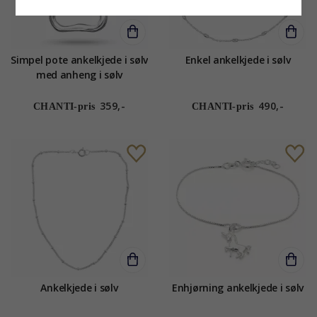
Simpel pote ankelkjede i sølv
Enkel ankelkjede i sølv
med anheng i sølv
359,-
490,-
CHANTI-pris
CHANTI-pris
Ankelkjede i sølv
Enhjørning ankelkjede i sølv