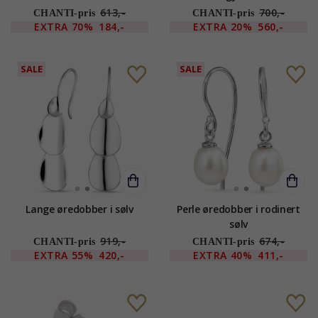
613,-
700,-
CHANTI-pris
CHANTI-pris
EXTRA
70%
184,-
EXTRA
20%
560,-
SALE
SALE
Lange øredobber i sølv
Perle øredobber i rodinert
sølv
919,-
674,-
CHANTI-pris
CHANTI-pris
EXTRA
55%
420,-
EXTRA
40%
411,-