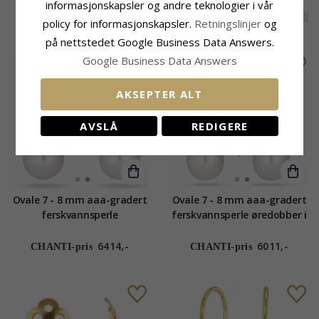
14 karat gull med
14 karat gull med
8733,-
informasjonskapsler og andre teknologier i vår
CHANTI-pris
diamanter
7026,-
EXTRA
25%
6554,-
CHANTI-pris
policy for informasjonskapsler.
Retningslinjer
og
på nettstedet Google Business Data Answers.
Google Business Data Answers
AKSEPTER ALT
AVSLÅ
REDIGERE
Ovale 7 - 8 mm aaa-gradert
Ovale 7 - 8 mm aaa-gradert
ferskvannsperle
ferskvannsperle øredobber i
diamantøredobb i 14 karat
14 karat gull med
gull med diamanter
6414,-
6011,-
CHANTI-pris
CHANTI-pris