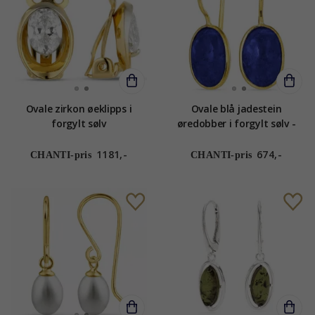
Ovale zirkon øeklipps i
Ovale blå jadestein
forgylt sølv
øredobber i forgylt sølv -
Loom Stones
1181,-
674,-
CHANTI-pris
CHANTI-pris