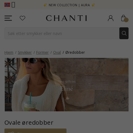
- KLIKK HER
NEW COLLECTION | AURA
Hjem
Smykker
Former
Oval
Øredobber
Ovale øredobber