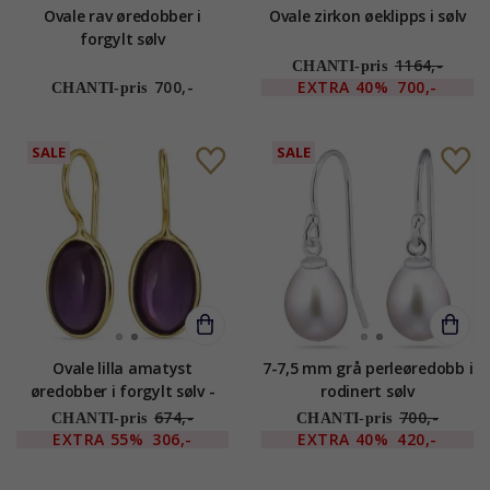
Ovale rav øredobber i
Ovale zirkon øeklipps i sølv
forgylt sølv
1164,-
CHANTI-pris
700,-
EXTRA
40%
700,-
CHANTI-pris
SALE
SALE
Ovale lilla amatyst
7-7,5 mm grå perleøredobb i
øredobber i forgylt sølv -
rodinert sølv
Loom Stones
674,-
700,-
CHANTI-pris
CHANTI-pris
EXTRA
55%
306,-
EXTRA
40%
420,-