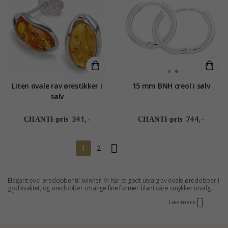
Liten ovale rav ørestikker i
15 mm BNH creol i sølv
sølv
341,-
744,-
CHANTI-pris
CHANTI-pris
1
2
Elegant oval øredobber til kvinner. Vi har et godt utvalg av ovale øredobber i
god kvalitet, og øredobber i
mange fine former
blant våre smykker utvalg.
Våre oval øredobber og
andre ovale smykker
vakker og elegant uttrykk.
Læs mere
Denne typen øredobber vil se bra ut på de fleste kvinner og være et godt og
trygt valg. Bestill din øredobber online og spare opptil 70% på CHANTI.
ØREDOBBER OVALE