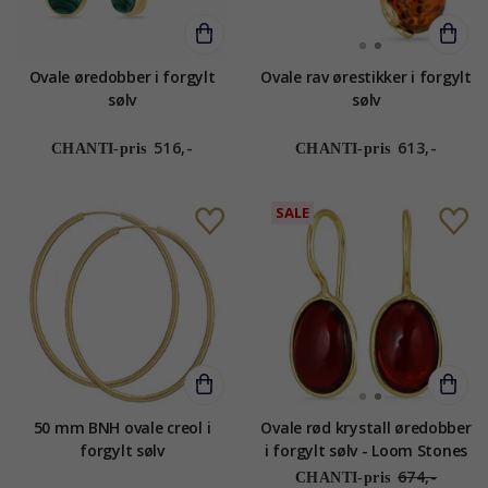
Ovale øredobber i forgylt
Ovale rav ørestikker i forgylt
sølv
sølv
516,-
613,-
CHANTI-pris
CHANTI-pris
SALE
50 mm BNH ovale creol i
Ovale rød krystall øredobber
forgylt sølv
i forgylt sølv - Loom Stones
674,-
CHANTI-pris