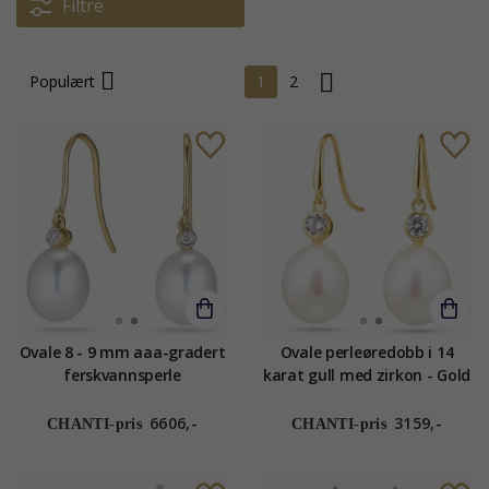
Filtre
Populært
1
2
Ovale 8 - 9 mm aaa-gradert
Ovale perleøredobb i 14
ferskvannsperle
karat gull med zirkon - Gold
diamantøredobb i 14 karat
Collection
gull med diamanter
6606,-
3159,-
CHANTI-pris
CHANTI-pris