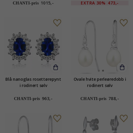
1015,-
EXTRA
30%
473,-
CHANTI-pris
Blå nanoglas rosettørepynt
Ovale hvite perleøredobb i
i rodinert sølv
rodinert sølv
963,-
788,-
CHANTI-pris
CHANTI-pris