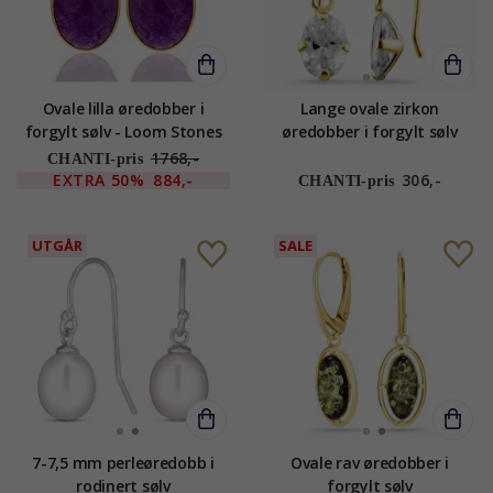
Ovale lilla øredobber i
Lange ovale zirkon
forgylt sølv - Loom Stones
øredobber i forgylt sølv
1768,-
CHANTI-pris
EXTRA
50%
884,-
306,-
CHANTI-pris
UTGÅR
SALE
7-7,5 mm perleøredobb i
Ovale rav øredobber i
rodinert sølv
forgylt sølv