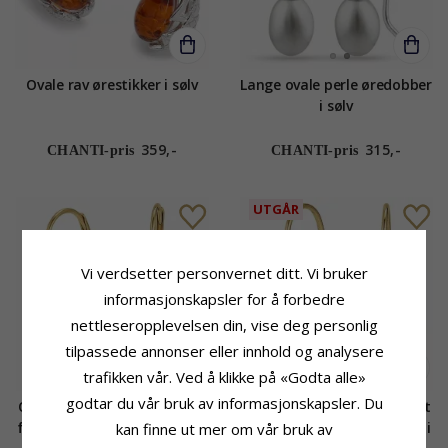
Ovale rav ørestikker i sølv
Lange ovale perle øredobber
i sølv
359,-
315,-
CHANTI-pris
CHANTI-pris
UTGÅR
Vi verdsetter personvernet ditt. Vi bruker
informasjonskapsler for å forbedre
nettleseropplevelsen din, vise deg personlig
tilpassede annonser eller innhold og analysere
trafikken vår. Ved å klikke på «Godta alle»
godtar du vår bruk av informasjonskapsler. Du
Ovale 7 - 8 mm aaa-gradert
Ovale 8 - 9 mm aaa-gradert
ferskvannsperle øredobber i
ferskvannsperle øredobber i
kan finne ut mer om vår bruk av