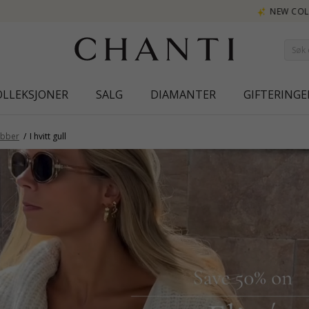
NEW COLLECTION | AURA
OLLEKSJONER
SALG
DIAMANTER
GIFTERINGE
bber
I hvitt gull