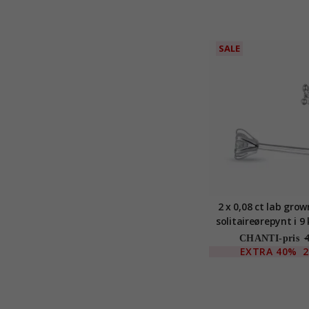
SALE
2 x 0,08 ct lab gro
solitaireørepynt i 9
gull med lab grow
CHANTI-pris
EXTRA
40%
2