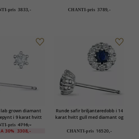
 lab grown diamant
gull med lab grown diamant
3833,-
3789,-
TI-pris
CHANTI-pris
ct lab grown diamant
Runde safir briljantøredobb i 14
epynt i 9 karat hvitt
karat hvitt gull med diamant og
 lab grown diamant
safir
4716,-
TI-pris
RA
30%
3308,-
16520,-
CHANTI-pris