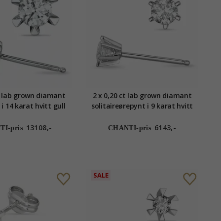
ct lab grown diamant
2 x 0,20 ct lab grown diamant
 i 14 karat hvitt gull
solitaireørepynt i 9 karat hvitt
b grown diamant
gull med lab grown diamant
13108,-
6143,-
I-pris
CHANTI-pris
SALE