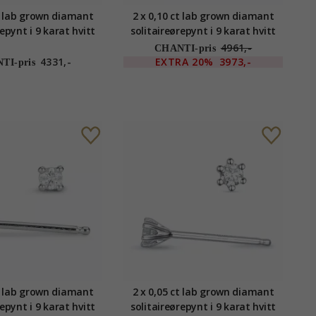
ct lab grown diamant
2 x 0,10 ct lab grown diamant
epynt i 9 karat hvitt
solitaireørepynt i 9 karat hvitt
 lab grown diamant
gull med lab grown diamant
4961,-
CHANTI-pris
4331,-
EXTRA
20%
3973,-
TI-pris
ct lab grown diamant
2 x 0,05 ct lab grown diamant
epynt i 9 karat hvitt
solitaireørepynt i 9 karat hvitt