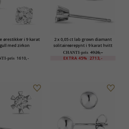
 ørestikker i 9 karat
2 x 0,05 ct lab grown diamant
 gull med zirkon
solitaireørepynt i 9 karat hvitt
gull med lab grown diamant
4926,-
CHANTI-pris
1610,-
EXTRA
45%
2713,-
TI-pris