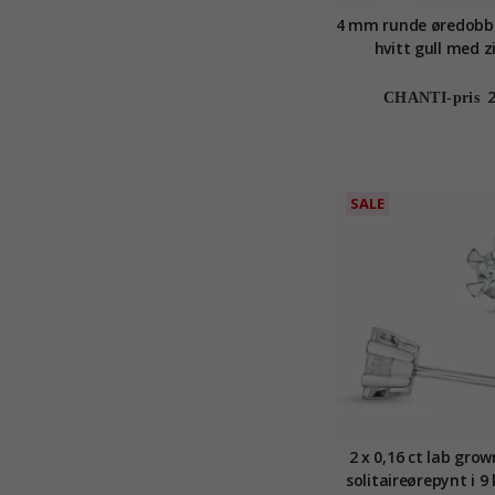
4 mm runde øredobbe
hvitt gull med z
CHANTI-pris
SALE
2 x 0,16 ct lab gro
solitaireørepynt i 9