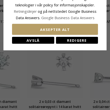
teknologier i vår policy for informasjonskapsler.
r i 14 karat
2 x 0,06 ct lab grown diamant
2 x 0,03 
irkoner
solitaireørepynt i 9 karat hvitt
solitaireør
Retningslinjer
og på nettstedet Google Business
gull med lab grown diamant
gull med
Data Answers.
Google Business Data Answers
2179,-
4375,-
CHANTI-pris
CHAN
AKSEPTER ALT
AVSLÅ
REDIGERE
wn diamant
2 x 0,03 ct diamant
2 x 0,04 
 karat hvitt
solitaireørepynt i 14 karat hvitt
solitaireør