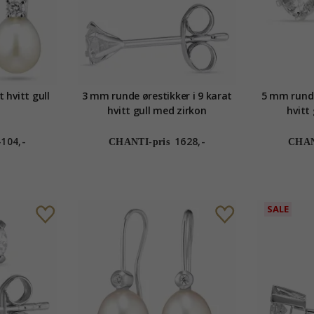
 hvitt gull
3 mm runde ørestikker i 9 karat
5 mm runde
hvitt gull med zirkon
hvitt
4104,-
1628,-
CHANTI-pris
CHAN
SALE