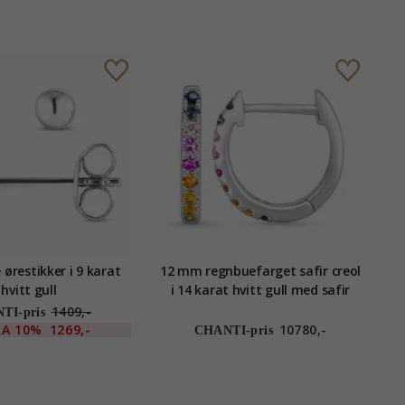
ørestikker i 9 karat
12 mm regnbuefarget safir creol
hvitt gull
i 14 karat hvitt gull med safir
1409,-
TI-pris
RA
10%
1269,-
10780,-
CHANTI-pris