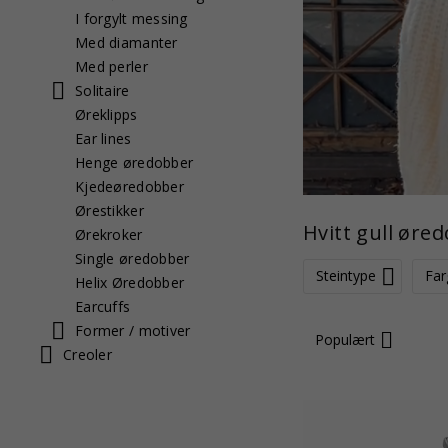
I forgylt messing
Med diamanter
Med perler
Solitaire
Øreklipps
Ear lines
Henge øredobber
Kjedeøredobber
Ørestikker
Hvitt gull øre
Ørekroker
Single øredobber
Steintype
Far
Helix Øredobber
Earcuffs
Former / motiver
Populært
Creoler