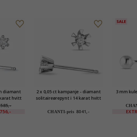
SALE
wn diamant
2 x 0,05 ct kampanje - diamant
3 mm kule 
 karat hvitt
solitaireørepynt i 14 karat hvitt
n diamant
gull med diamant
4585,-
CHAN
756,-
8041,-
EXT
CHANTI-pris