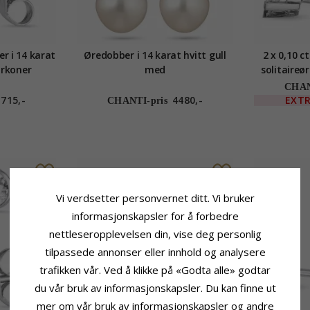
r i 14 karat
Øredobber i 14 karat hvitt gull
2 x 0,10 
irkoner
med
solitaireør
gull med
CHAN
1715,-
4480,-
EXT
CHANTI-pris
Vi verdsetter personvernet ditt. Vi bruker
informasjonskapsler for å forbedre
nettleseropplevelsen din, vise deg personlig
tilpassede annonser eller innhold og analysere
trafikken vår. Ved å klikke på «Godta alle» godtar
du vår bruk av informasjonskapsler. Du kan finne ut
mer om vår bruk av informasjonskapsler og andre