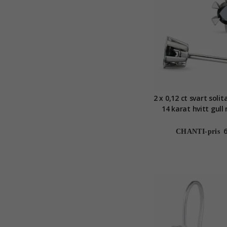
2 x 0,12 ct svart solit
14 karat hvitt gull
diamant
CHANTI-pris