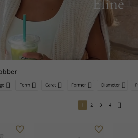
dobber
ge
Form
Carat
Former
Diameter
P
1
2
3
4