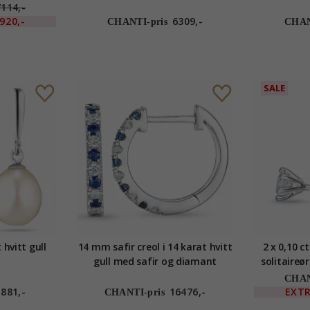
n diamant
gull med diamant
gull med
7114,-
920,-
6309,-
CHANTI-pris
CHAN
SALE
 hvitt gull
14 mm safir creol i 14 karat hvitt
2 x 0,10 
gull med safir og diamant
solitaireør
gull med
CHAN
1881,-
16476,-
EXT
CHANTI-pris