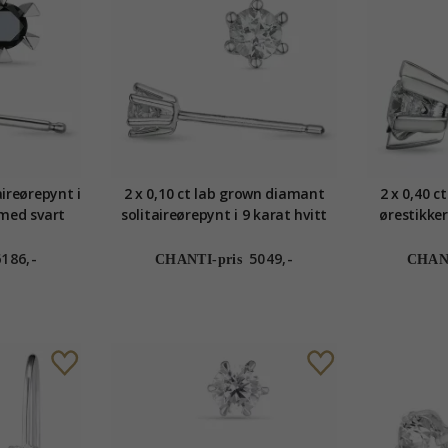
aireørepynt i
2 x 0,10 ct lab grown diamant
2 x 0,40 
 med svart
solitaireørepynt i 9 karat hvitt
ørestikker
gull med lab grown diamant
med la
6186,-
5049,-
CHANTI-pris
CHANT