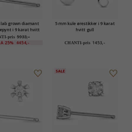
ct lab grown diamant
5 mm kule ørestikker i 9 karat
epynt i 9 karat hvitt
hvitt gull
 lab grown diamant
5933,-
TI-pris
RA
25%
4454,-
1453,-
CHANTI-pris
SALE