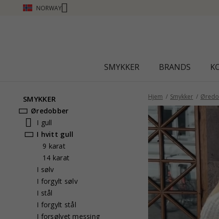
NORWAY
SMYKKER
BRANDS
K
Hjem
Smykker
Øredo
SMYKKER
Øredobber
I gull
I hvitt gull
9 karat
14 karat
I sølv
I forgylt sølv
I stål
I forgylt stål
I forsølvet messing