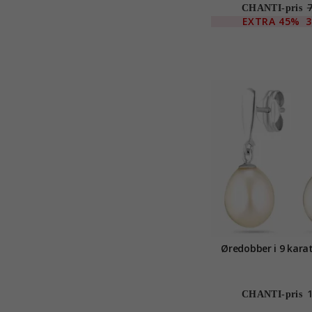
gull med lab grow
CHANTI-pris
EXTRA
45%
3
Øredobber i 9 karat
CHANTI-pris