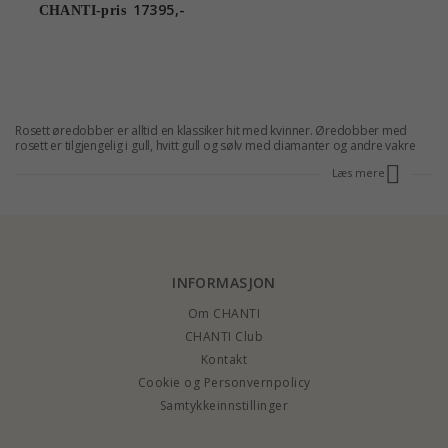
17395,-
CHANTI-pris
Rosett øredobber er alltid en klassiker hit med kvinner. Øredobber med
rosett er tilgjengelig i gull, hvitt gull og sølv med diamanter og andre vakre
edelstener. Roset smykker er klassisk, elegant og tidløs smykker. Noen
Læs mere
vakker rosett øredubber vil glede enhver kvinne og gjøre henne til å føle seg
verdsatt. Rosett øredobber er den perfekte gave til kvinnen i ditt liv.
Rosett
smykker
er tilgjengelige med diamanter og zirkonia og rubiner, smaragder
og safirer som steinen i sentrum. Se her hele spekteret av rosett øredobber
og finne de få rosett øredobber som passer dine behov - eller se alle våre
andre
former og motiver her
. La deg bli inspirert av våre andre rosett
smykker, slik vakker rosett lite eller rosett anheng.
INFORMASJON
ROSETT ØREDOBBER
Rosett øredobber - på jakt etter et par nye
øredobber
, da vil våre rosett
Om CHANTI
øredobber være et godt valg. De er moderne og grasiøs i sine uttrykk.
Egenskaper som de fleste kvinner liker. Bla gjennom øredobber, hvor du
CHANTI Club
finner øredobber i mange former, materialer og design. Hvis du kjøper
Kontakt
rosett øredobber, kan du spare opptil 70%. Så gjør det og unngå å måtte
butikker.
Cookie og Personvernpolicy
Samtykkeinnstillinger