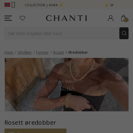
TION | AURA
SAVE 50% ON ELINÉ
Hjem
Smykker
Former
Rosett
Øredobber
Rosett øredobber