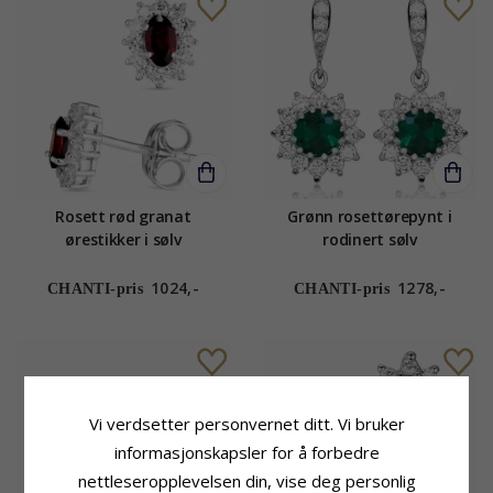
Rosett rød granat
Grønn rosettørepynt i
ørestikker i sølv
rodinert sølv
1024,-
1278,-
CHANTI-pris
CHANTI-pris
Vi verdsetter personvernet ditt. Vi bruker
informasjonskapsler for å forbedre
nettleseropplevelsen din, vise deg personlig