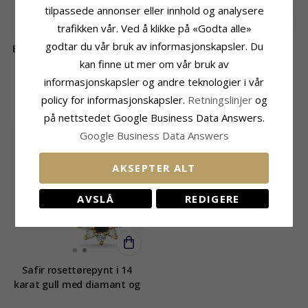
tilpassede annonser eller innhold og analysere
trafikken vår. Ved å klikke på «Godta alle»
godtar du vår bruk av informasjonskapsler. Du
Blå nanoglas rosettørepynt
Safir rosettørepynt i 14
i rodinert sølv
karat hvitt gull med
kan finne ut mer om vår bruk av
diamant og safir
informasjonskapsler og andre teknologier i vår
963,-
17351,-
CHANTI-pris
CHANTI-pris
policy for informasjonskapsler.
Retningslinjer
og
på nettstedet Google Business Data Answers.
Google Business Data Answers
AKSEPTER ALT
AVSLÅ
REDIGERE
Safir rosettørepynt i 14
karat gull med diamant og
safir