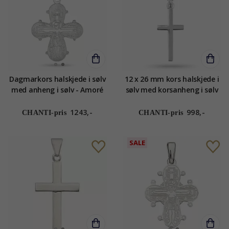
Dagmarkors halskjede i sølv
12 x 26 mm kors halskjede i
med anheng i sølv - Amoré
sølv med korsanheng i sølv
1243,-
998,-
CHANTI-pris
CHANTI-pris
SALE