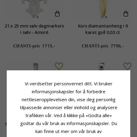
21 x 25 mm sølv dagmarkors
Kors diamantanheng i 9
i sølv - Amoré
karat gull 0,03 ct
1715,-
7796,-
CHANTI-pris
CHANTI-pris
Vi verdsetter personvernet ditt. Vi bruker
informasjonskapsler for å forbedre
nettleseropplevelsen din, vise deg personlig
tilpassede annonser eller innhold og analysere
trafikken vår. Ved å klikke på «Godta alle»
godtar du vår bruk av informasjonskapsler. Du
Tro-håp-kjærlighet anheng i
15 x 24 mm kors anheng i
sølv
rodinert sølv
kan finne ut mer om vår bruk av