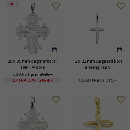
SALE
29 x 35 mm dagmarkors i
12 x 22 mm Aagaard kors
sølv - Amoré
anheng i sølv
3028,-
CHANTI-pris
EXTRA
20%
2424,-
315,-
CHANTI-pris