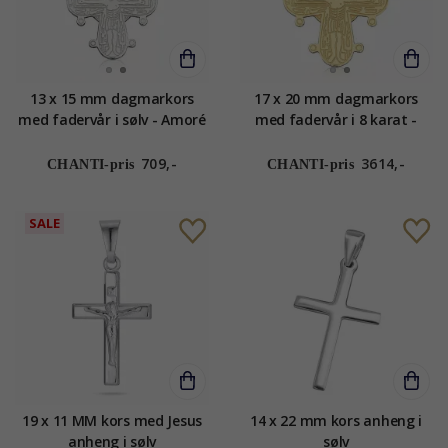
13 x 15 mm dagmarkors
17 x 20 mm dagmarkors
med fadervår i sølv - Amoré
med fadervår i 8 karat -
Amoré
709,-
3614,-
CHANTI-pris
CHANTI-pris
SALE
19 x 11 MM kors med Jesus
14 x 22 mm kors anheng i
anheng i sølv
sølv