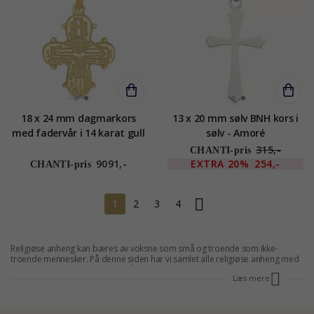
18 x 24 mm dagmarkors
13 x 20 mm sølv BNH kors i
med fadervår i 14 karat gull
sølv - Amoré
- Amoré
315,-
CHANTI-pris
9091,-
EXTRA
20%
254,-
CHANTI-pris
1
2
3
4
Religiøse anheng kan bæres av voksne som små og troende som ikke-
troende mennesker. På denne siden har vi samlet alle religiøse anheng med
motiver som kors og Hamsas hånd. Du vil finne et stort utvalg av anheng
Læs mere
religion, som kan brukes til hverdags og fest. Bestill din vakre religiøse
anheng og andre
anheng
i dag og få dem i løpet av få dager. Du kan se hele
utvalget av
religion smykker
her eller tage et kig på hele vårt
utvalg av former
og motiver
og få inspirasjon til en ny smykke eller gave.