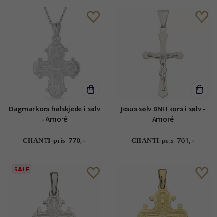
Dagmarkors halskjede i sølv
Jesus sølv BNH kors i sølv -
- Amoré
Amoré
770,-
761,-
CHANTI-pris
CHANTI-pris
SALE