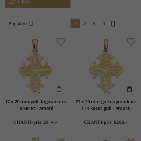
Filtre
Populært
1
2
3
4
17 x 20 mm gull dagmarkors
21 x 25 mm gull dagmarkors
i 8 karat - Amoré
i 14 karat gull - Amoré
3614,-
8286,-
CHANTI-pris
CHANTI-pris