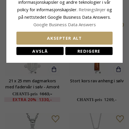
informasjonskapsler og andre teknologier i vår
473,-
656,-
CHANTI-pris
CHANTI-pris
policy for informasjonskapsler.
Retningslinjer
og
på nettstedet Google Business Data Answers.
SALE
Google Business Data Answers
AKSEPTER ALT
AVSLÅ
REDIGERE
21 x 25 mm dagmarkors
Stort kors rav anheng i sølv
med fadervår i sølv - Amoré
1663,-
CHANTI-pris
EXTRA
20%
1330,-
1269,-
CHANTI-pris