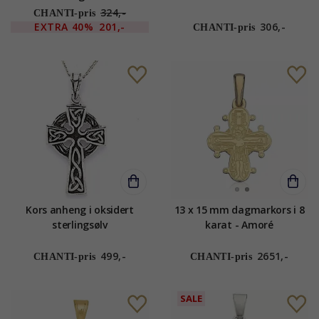
324,-
CHANTI-pris
EXTRA
40%
201,-
306,-
CHANTI-pris
Kors anheng i oksidert
13 x 15 mm dagmarkors i 8
sterlingsølv
karat - Amoré
499,-
2651,-
CHANTI-pris
CHANTI-pris
SALE