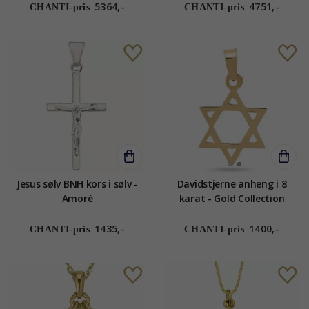
5364,-
4751,-
CHANTI-pris
CHANTI-pris
Jesus sølv BNH kors i sølv -
Davidstjerne anheng i 8
Amoré
karat - Gold Collection
1435,-
1400,-
CHANTI-pris
CHANTI-pris