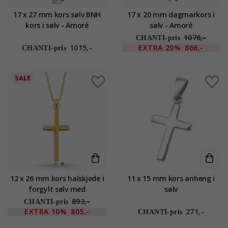
17 x 27 mm kors sølv BNH
17 x 20 mm dagmarkors i
kors i sølv - Amoré
sølv - Amoré
1076,-
CHANTI-pris
1015,-
EXTRA
20%
866,-
CHANTI-pris
SALE
12 x 26 mm kors halskjede i
11 x 15 mm kors anheng i
forgylt sølv med
sølv
korsanheng i forgylt sølv
893,-
CHANTI-pris
EXTRA
10%
805,-
271,-
CHANTI-pris