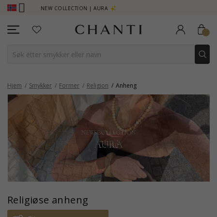
URA
SAVE 50% ON ELINÉ
CHANT
Hjem
Smykker
Former
Religion
Anheng
Religiøse anheng