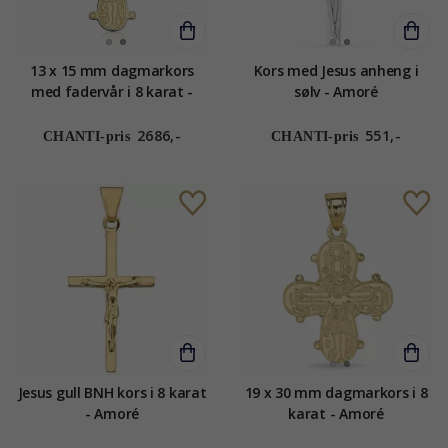
13 x 15 mm dagmarkors
Kors med Jesus anheng i
med fadervår i 8 karat -
sølv - Amoré
Amoré
2686,-
551,-
CHANTI-pris
CHANTI-pris
Jesus gull BNH kors i 8 karat
19 x 30 mm dagmarkors i 8
- Amoré
karat - Amoré