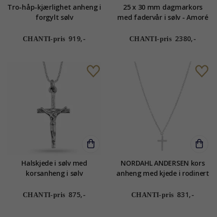
Tro-håp-kjærlighet anheng i
25 x 30 mm dagmarkors
forgylt sølv
med fadervår i sølv - Amoré
919,-
2380,-
CHANTI-pris
CHANTI-pris
Halskjede i sølv med
NORDAHL ANDERSEN kors
korsanheng i sølv
anheng med kjede i rodinert
sølv hvit zirkon
875,-
831,-
CHANTI-pris
CHANTI-pris