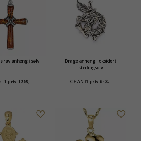
s rav anheng i sølv
Drage anheng i oksidert
sterlingsølv
1269,-
648,-
TI-pris
CHANTI-pris