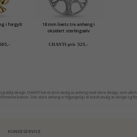
ng i forgylt
18 mm livets tre anheng i
oksidert sterlingsølv
665,-
525,-
CHANTI-pris
g stilig design. CHANTI har et stort utvalg av anheng med store design, som alle h
 feminine kvinner. Den store anheng er tilgjengelig i et bredt utvalg av design og f
heng for enhver smak og selv ved lave priser. Du kan vanligvis spare mellom 25-70%
jem til deg i løpet av få dager. Du vil alltid ha din returrett på 30 dager, hvis du s
KUNDESERVICE