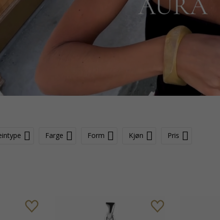
eintype
Farge
Form
Kjøn
Pris