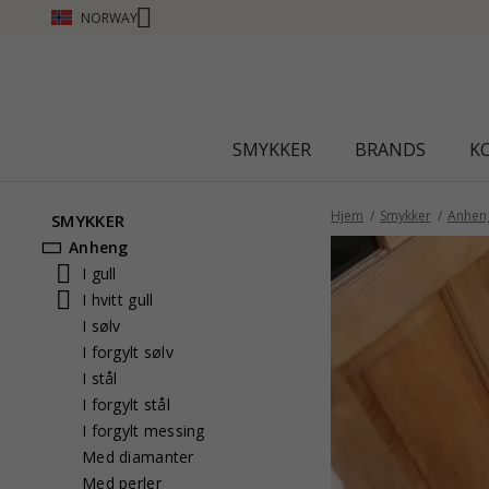
NORWAY
SMYKKER
BRANDS
K
Hjem
Smykker
Anhen
SMYKKER
Anheng
I gull
I hvitt gull
I sølv
I forgylt sølv
I stål
I forgylt stål
I forgylt messing
Med diamanter
Med perler