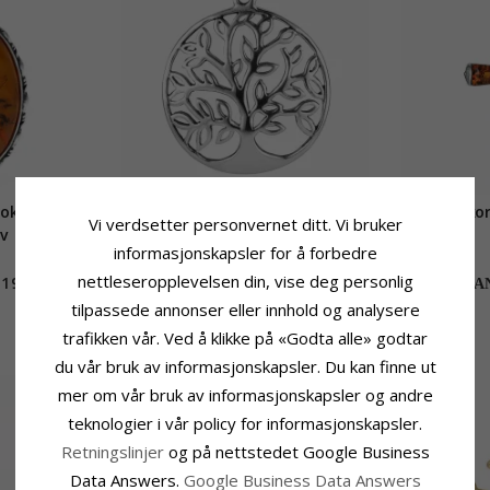
 oksidert
Stort livets tre anheng i sølv
Stort kor
Vi verdsetter personvernet ditt. Vi bruker
lv
informasjonskapsler for å forbedre
nettleseropplevelsen din, vise deg personlig
1199,-
726,-
CHANTI-pris
CHAN
tilpassede annonser eller innhold og analysere
trafikken vår. Ved å klikke på «Godta alle» godtar
du vår bruk av informasjonskapsler. Du kan finne ut
mer om vår bruk av informasjonskapsler og andre
teknologier i vår policy for informasjonskapsler.
Retningslinjer
og på nettstedet Google Business
Data Answers.
Google Business Data Answers