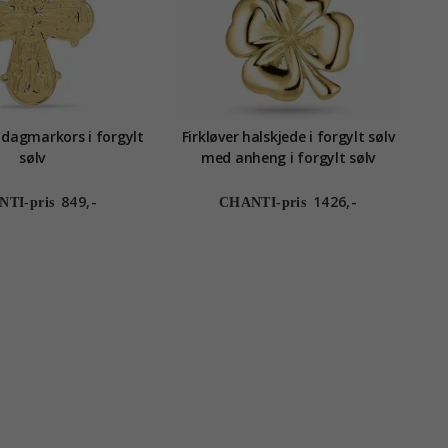
dagmarkors i forgylt
Firkløver halskjede i forgylt sølv
sølv
med anheng i forgylt sølv
849,-
1426,-
TI-pris
CHANTI-pris