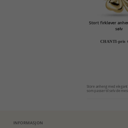
Stort firkløver anhe
sølv
CHANTI-pris
Store anheng med elegant o
som passer til selv de mest
personlige stil. Vi har an
nettstedet og få dem sendt h
INFORMASJON