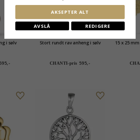
AKSEPTER ALT
AVSLÅ
REDIGERE
g i sølv
Stort rundt rav anheng i sølv
15 x 25 mm 
595,-
595,-
CHANTI-pris
CHAN