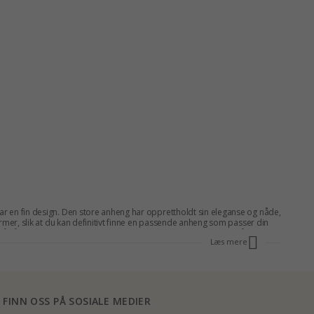
ar en fin design. Den store anheng har opprettholdt sin eleganse og nåde,
ormer, slik at du kan definitivt finne en passende anheng som passer din
 på våre
anheng
og andre
former/motiver
. Kjøpe store anheng på dette
Læs mere
kulle angre.
FINN OSS PÅ SOSIALE MEDIER