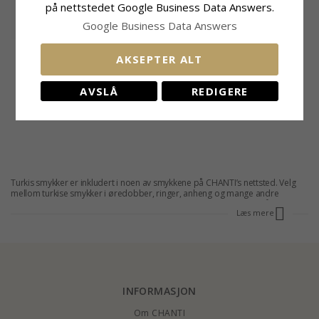
på nettstedet Google Business Data Answers.
Google Business Data Answers
Runde turkis øredobber i
AKSEPTER ALT
forgylt stål - Little Ones
AVSLÅ
REDIGERE
516,-
CHANTI-pris
Turkis smykker er inkludert i noen av smykkene på CHANTI’s nettsted. Velg
mellom turkise smykker i øredobber, ringer, anheng og mange andre
smykker i attraktive design. Hvis du er ute etter et nytt smykke, vil våre turkise
Læs mere
smykker være et godt og trendy valg, ettersom de passer for alle, og
smykkene kan brukes til alle anledninger. Gled deg selv eller et nært
bekjentskap med et av våre vakre turkise smykker. Du finner
alle smykkene
med steiner
du trenger hos CHANTI - inkludert smykker med den vakre
turkis.
INFORMASJON
Om CHANTI