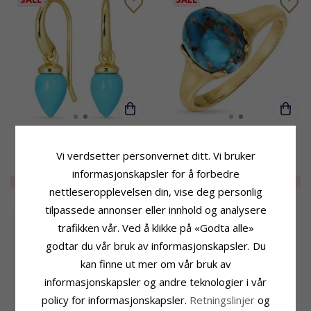
Turkis øredobber i forgylt
Blå syntetisk turkis ring i
sølv - Loom Stones
forgylt sølv - Loom Stones
Vi verdsetter personvernet ditt. Vi bruker
481,-
1225,-
CHANTI-pris
CHANTI-pris
informasjonskapsler for å forbedre
EXTRA
30%
341,-
EXTRA
40%
735,-
nettleseropplevelsen din, vise deg personlig
tilpassede annonser eller innhold og analysere
trafikken vår. Ved å klikke på «Godta alle»
godtar du vår bruk av informasjonskapsler. Du
kan finne ut mer om vår bruk av
informasjonskapsler og andre teknologier i vår
policy for informasjonskapsler.
Retningslinjer
og