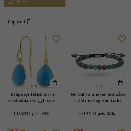
Filtre
Populært
Dråpe syntetisk turkis
Nordahl andersen armbånd
øredobber i forgylt sølv -
i stål mørkegrønn turkis
Loom Stones
639,-
586,-
CHANTI-pris
CHANTI-pris
SALE
SALE