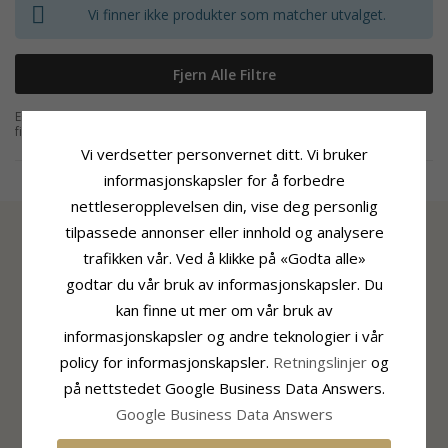
Vi finner ikke produkter som matcher utvalget.
Fjern Alle Filtre
En ring med menneske som motiv kan være veldig søt. Du kan blant annet
finne en fin tå ring med små føtter eller ringer med Hamsas hånd.
Mulighetene er mange, det er bare et spørsmål om å utforske de mange
Vi verdsetter personvernet ditt. Vi bruker
Læs mere
mulighetene på dette området blant smykker og
ringer
med
menneske motiv.
informasjonskapsler for å forbedre
nettleseropplevelsen din, vise deg personlig
tilpassede annonser eller innhold og analysere
trafikken vår. Ved å klikke på «Godta alle»
INFORMASJON
godtar du vår bruk av informasjonskapsler. Du
Om CHANTI
kan finne ut mer om vår bruk av
CHANTI Club
informasjonskapsler og andre teknologier i vår
Kontakt
policy for informasjonskapsler.
Retningslinjer
og
Cookie og Personvernpolicy
på nettstedet Google Business Data Answers.
Samtykkeinnstillinger
Google Business Data Answers
KUNDESERVICE