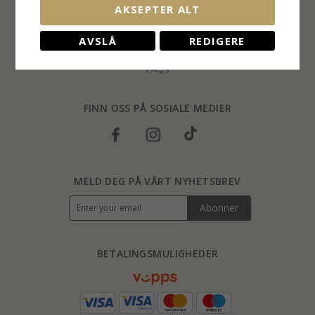
AKSEPTER ALT
Retur
Ringstørrelser
AVSLÅ
REDIGERE
Blog
FAQs
FINN OSS PÅ SOSIALE MEDIER
MELD DEG PÅ VÅRT NYHETSBREV
Abonner
BETALINGSMULIGHEDER