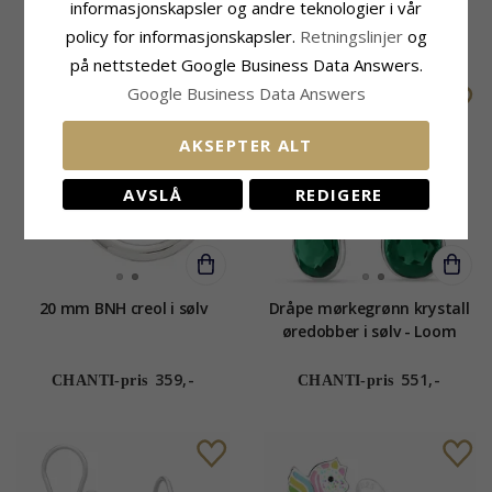
informasjonskapsler og andre teknologier i vår
595,-
473,-
CHANTI-pris
CHANTI-pris
policy for informasjonskapsler.
Retningslinjer
og
på nettstedet Google Business Data Answers.
Google Business Data Answers
AKSEPTER ALT
AVSLÅ
REDIGERE
20 mm BNH creol i sølv
Dråpe mørkegrønn krystall
øredobber i sølv - Loom
Stones
359,-
551,-
CHANTI-pris
CHANTI-pris