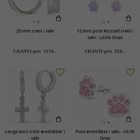
25 mm creol i sølv
12 mm pote krystall creol i
sølv - Little Ones
1216,-
333,-
CHANTI-pris
CHANTI-pris
Lange kors creol øredobber i
Pote ørestikker i sølv - Little
sølv
Ones