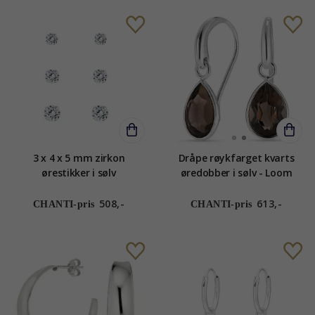
3 x 4 x 5 mm zirkon
Dråpe røykfarget kvarts
ørestikker i sølv
øredobber i sølv - Loom
Stones
508,-
613,-
CHANTI-pris
CHANTI-pris