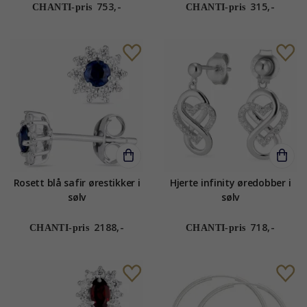
753,-
315,-
CHANTI-pris
CHANTI-pris
Rosett blå safir ørestikker i
Hjerte infinity øredobber i
sølv
sølv
2188,-
718,-
CHANTI-pris
CHANTI-pris