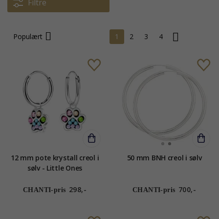
Filtre
Populært
1
2
3
4
12 mm pote krystall creol i
50 mm BNH creol i sølv
sølv - Little Ones
298,-
700,-
CHANTI-pris
CHANTI-pris