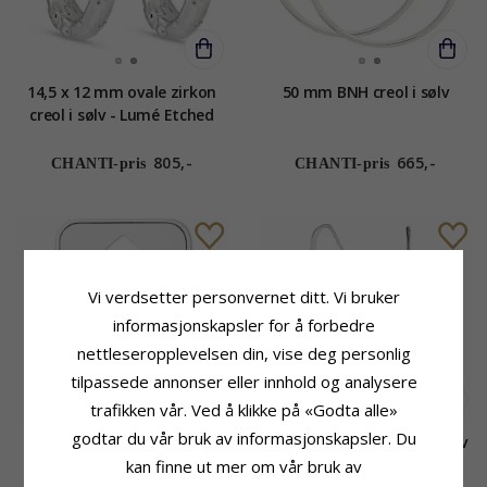
14,5 x 12 mm ovale zirkon
50 mm BNH creol i sølv
creol i sølv - Lumé Etched
805,-
665,-
CHANTI-pris
CHANTI-pris
Vi verdsetter personvernet ditt. Vi bruker
informasjonskapsler for å forbedre
nettleseropplevelsen din, vise deg personlig
tilpassede annonser eller innhold og analysere
trafikken vår. Ved å klikke på «Godta alle»
godtar du vår bruk av informasjonskapsler. Du
8 x 10 x 12 mm creol i sølv
Lange note øredobber i sølv
kan finne ut mer om vår bruk av