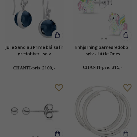
Julie Sandlau Prime blå safir
Enhjørning barneøredobb i
øredobber i sølv
sølv - Little Ones
315,-
2100,-
CHANTI-pris
CHANTI-pris