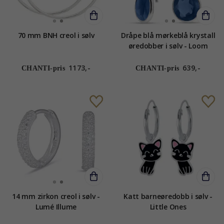
70 mm BNH creol i sølv
Dråpe blå mørkeblå krystall
øredobber i sølv - Loom
Stones
1173,-
639,-
CHANTI-pris
CHANTI-pris
14 mm zirkon creol i sølv -
Katt barneøredobb i sølv -
Lumé Illume
Little Ones