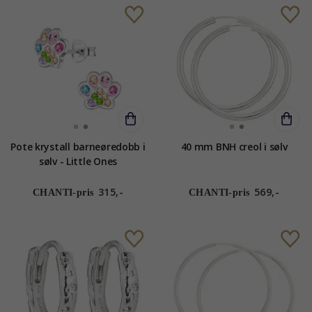
Pote krystall barneøredobb i
40 mm BNH creol i sølv
sølv - Little Ones
315,-
569,-
CHANTI-pris
CHANTI-pris