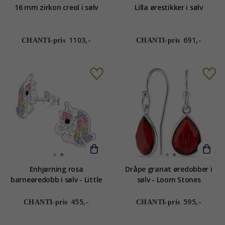
16 mm zirkon creol i sølv
Lilla ørestikker i sølv
1103,-
691,-
CHANTI-pris
CHANTI-pris
Enhjørning rosa
Dråpe granat øredobber i
barneøredobb i sølv - Little
sølv - Loom Stones
Ones
455,-
595,-
CHANTI-pris
CHANTI-pris