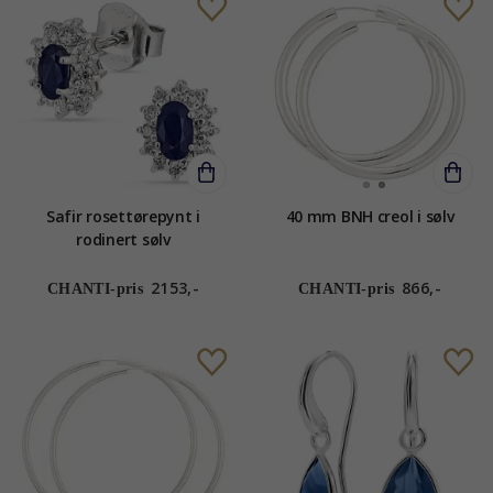
Safir rosettørepynt i
40 mm BNH creol i sølv
rodinert sølv
2153,-
866,-
CHANTI-pris
CHANTI-pris