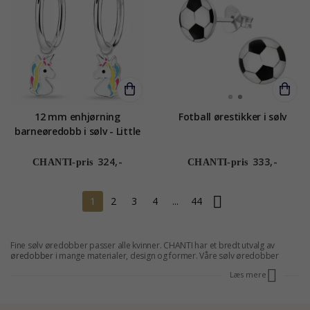
12 mm enhjørning
Fotball ørestikker i sølv
barneøredobb i sølv - Little
Ones
324,-
333,-
CHANTI-pris
CHANTI-pris
1
2
3
4
...
44
Fine sølv øredobber passer alle kvinner. CHANTI har et bredt utvalg av
øredobber
i mange materialer, design og former. Våre sølv øredobber
appellerer til de fleste kvinner og kan gjøre enhver kvinne mer stilig og
Læs mere
attraktiv. Sølv har alltid vært en god og populær metall for smykker. Et par
sølv øredobber vil sikkert bli verdsatt og er en flott gave idé. Ønsker du å ta
deg selv, bør du velge et par sølv øredobber. De har en fin, trendy og
elegant utseende som vil appellere til alle kvinner. Hvis du bestiller sølv