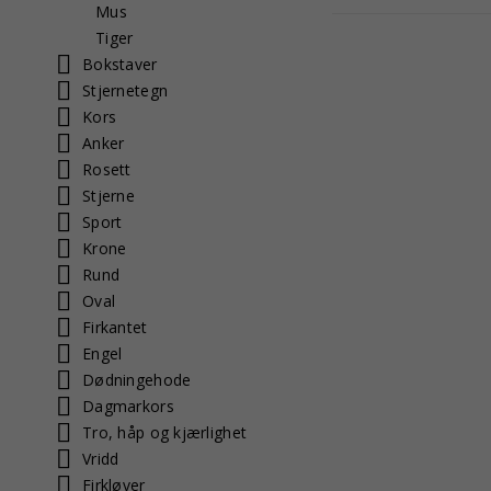
Mus
andre
vakre former.
Tiger
Bokstaver
Stjernetegn
Kors
Anker
Rosett
Stjerne
Sport
Krone
Rund
Oval
Firkantet
Engel
Dødningehode
Dagmarkors
Tro, håp og kjærlighet
Vridd
Firkløver