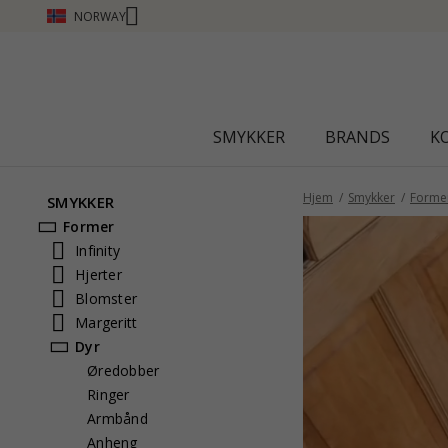
NORWAY
SMYKKER
BRANDS
K
Hjem
Smykker
Forme
SMYKKER
Former
Infinity
Hjerter
Blomster
Margeritt
Dyr
Øredobber
Ringer
Armbånd
Anheng