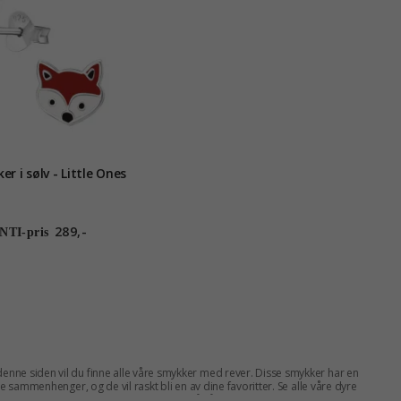
er i sølv - Little Ones
289,-
TI-pris
enne siden vil du finne alle våre smykker med rever. Disse smykker har en
e sammenhenger, og de vil raskt bli en av dine favoritter. Se alle våre dyre
og du kan vanligvis spare mellom 25-70% på våre
smykker med dyr
og