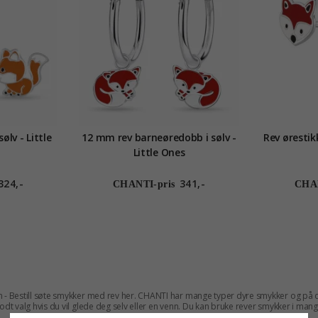
ølv - Little
12 mm rev barneøredobb i sølv -
Rev ørestikk
Little Ones
324,-
341,-
CHANTI-pris
CHAN
gn - Bestill søte smykker med rev her. CHANTI har mange typer dyre smykker og på d
 godt valg hvis du vil glede deg selv eller en venn. Du kan bruke rever smykker i mang
friste av smykker med rever, pingviner eller noe annet. Vi har alltid lave priser, 