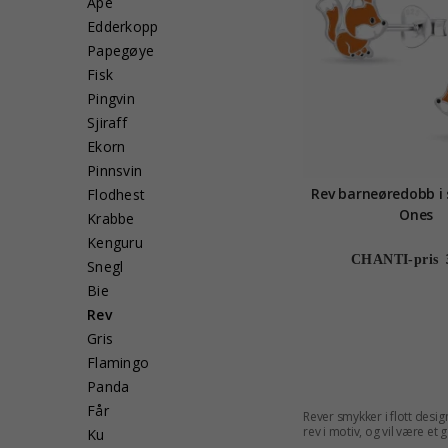
Ape
Edderkopp
Papegøye
Fisk
Pingvin
Sjiraff
Ekorn
Pinnsvin
Rev barneøredobb i s
Flodhest
Ones
Krabbe
Kenguru
CHANTI-pris
Snegl
Bie
Rev
Gris
Flamingo
Panda
Får
Rever smykker i flott desi
rev i motiv, og vil være et
Ku
smykker gjennom og la deg 