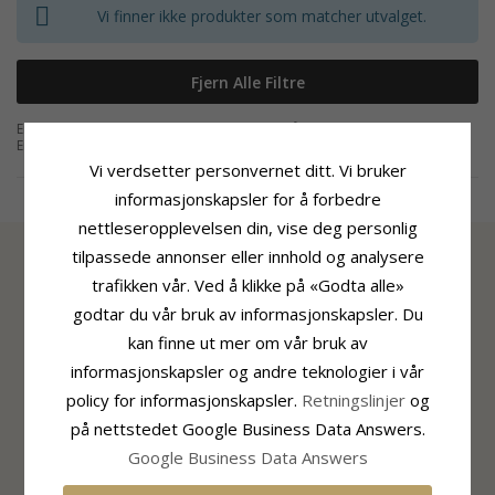
Vi finner ikke produkter som matcher utvalget.
Fjern Alle Filtre
Er du ute etter klassisk og allsidig halskjeder, så har du kommet til rett side.
En Julie Sandlau halskjede er i moderne design og vi har mange fine
halskjeder å velge mellom, så hvis du er på utkikk etter en ny halskjede, kan
Vi verdsetter personvernet ditt. Vi bruker
Læs mere
du sikkert finne det på CHANTI. Vi har et stort utvalg, som inkluderer vakre
kjeder fra Julie Sandlau. Kjøp et Julie Sandlau kjede og du kommer til å
informasjonskapsler for å forbedre
stråle, for Julie Sandlau halskjeder ser bra ut på de fleste kvinner og kan
nettleseropplevelsen din, vise deg personlig
kjøpes til gunstige priser hos CHANTI, så glede deg selv eller en venn med
vakre Julie Sandlau kjede i materialer av høy kvalitet. Du kan se alle
Julie
tilpassede annonser eller innhold og analysere
Sandlau smykker her.
trafikken vår. Ved å klikke på «Godta alle»
INFORMASJON
godtar du vår bruk av informasjonskapsler. Du
Om CHANTI
kan finne ut mer om vår bruk av
CHANTI Club
informasjonskapsler og andre teknologier i vår
Kontakt
policy for informasjonskapsler.
Retningslinjer
og
Cookie og Personvernpolicy
på nettstedet Google Business Data Answers.
Samtykkeinnstillinger
Google Business Data Answers
KUNDESERVICE