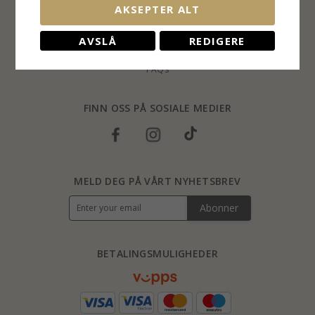
AKSEPTER ALT
Retur
Ringstørrelser
AVSLÅ
REDIGERE
Blog
FAQs
FINN OSS PÅ SOSIALE MEDIER
MELD DEG PÅ VÅRT NYHETSBREV
Abonner
BETALINGSMULIGHEDER