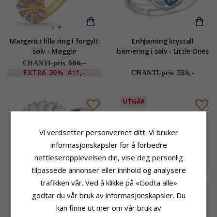
Margeritt lilla ring i forgylt
Enhjørning krystall
sølv - Maggie
barnering i sølv - Little Ones
586,-
CHANTI-pris
EXTRA
30%
411,-
586,-
CHANTI-pris
UTGÅR
Vi verdsetter personvernet ditt. Vi bruker
informasjonskapsler for å forbedre
nettleseropplevelsen din, vise deg personlig
tilpassede annonser eller innhold og analysere
trafikken vår. Ved å klikke på «Godta alle»
godtar du vår bruk av informasjonskapsler. Du
12 mm margeritt ring i
10 mm Siersbøl margeritt
rodinert sølv - Marie
ring i sølv hvit emalje
kan finne ut mer om vår bruk av