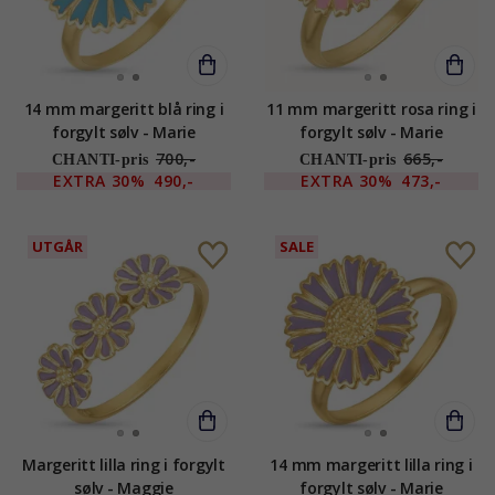
14 mm margeritt blå ring i
11 mm margeritt rosa ring i
forgylt sølv - Marie
forgylt sølv - Marie
700,-
665,-
CHANTI-pris
CHANTI-pris
EXTRA
30%
490,-
EXTRA
30%
473,-
UTGÅR
SALE
Margeritt lilla ring i forgylt
14 mm margeritt lilla ring i
sølv - Maggie
forgylt sølv - Marie