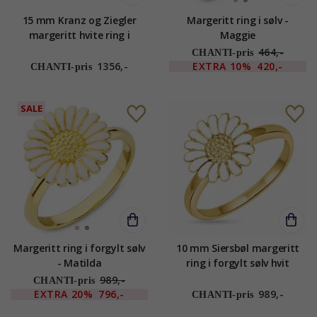
15 mm Kranz og Ziegler
Margeritt ring i sølv -
margeritt hvite ring i
Maggie
forgylt sølv hvit emalje
464,-
CHANTI-pris
1356,-
EXTRA
10%
420,-
CHANTI-pris
SALE
Margeritt ring i forgylt sølv
10 mm Siersbøl margeritt
- Matilda
ring i forgylt sølv hvit
emalje
989,-
CHANTI-pris
EXTRA
20%
796,-
989,-
CHANTI-pris