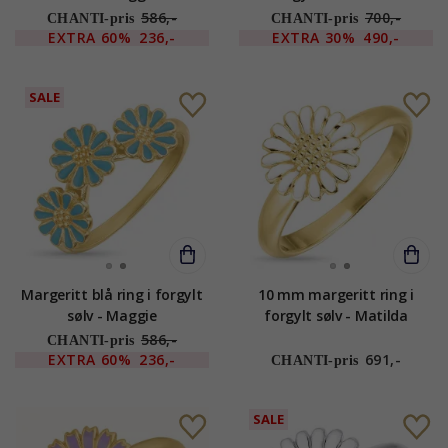
586,-
700,-
CHANTI-pris
CHANTI-pris
EXTRA
60%
236,-
EXTRA
30%
490,-
SALE
Margeritt blå ring i forgylt
10 mm margeritt ring i
sølv - Maggie
forgylt sølv - Matilda
586,-
CHANTI-pris
EXTRA
60%
236,-
691,-
CHANTI-pris
SALE