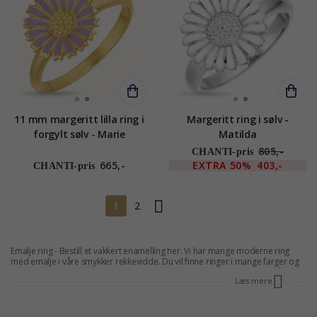
11 mm margeritt lilla ring i
Margeritt ring i sølv -
forgylt sølv - Marie
Matilda
805,-
CHANTI-pris
665,-
EXTRA
50%
403,-
CHANTI-pris
1
2
Emalje ring - Bestill et vakkert enamelling her. Vi har mange moderne ring
med emalje i våre smykker rekkevidde. Du vil finne ringer i mange farger og
emaljer. Vi har ringer for alle. Hvis du bestiller en emalje finger, vil du få det
Læs mere
tilsendt på døren, og du kan gjøre en god lagring. På denne siden finner du
alle våre emalje ringer. Du vil finne ringer i en rekke utførelser, størrelser og
materialer. CHANTI har et stort utvalg av
emalje smykker
så vel som mange
forskjellige
steintyper