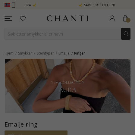
A
SAVE 50% ON ELINÉ
CHANTI C
Hjem
Smykker
Steintyper
Emalje
Ringer
Emalje ring