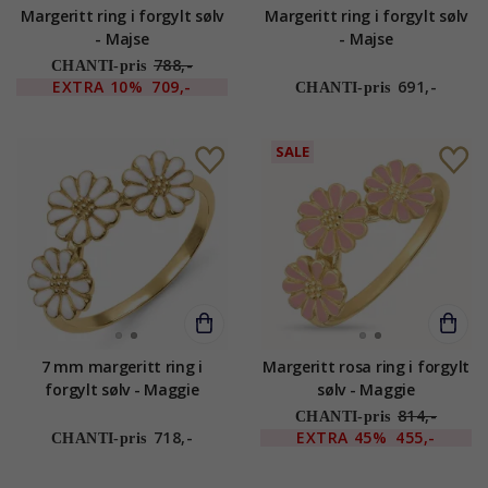
Margeritt ring i forgylt sølv
Margeritt ring i forgylt sølv
- Majse
- Majse
788,-
CHANTI-pris
EXTRA
10%
709,-
691,-
CHANTI-pris
SALE
7 mm margeritt ring i
Margeritt rosa ring i forgylt
forgylt sølv - Maggie
sølv - Maggie
814,-
CHANTI-pris
718,-
EXTRA
45%
455,-
CHANTI-pris