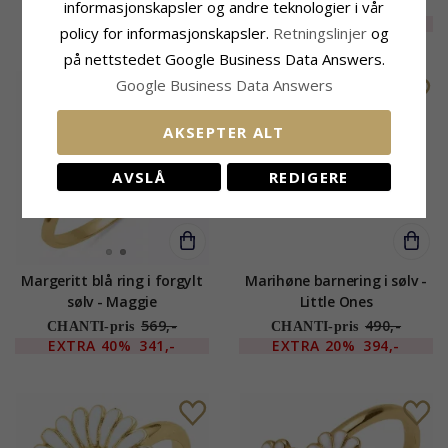
989,-
informasjonskapsler og andre teknologier i vår
CHANTI-pris
578,-
EXTRA
65%
350,-
CHANTI-pris
policy for informasjonskapsler.
Retningslinjer
og
på nettstedet Google Business Data Answers.
UTGÅR
UTGÅR
Google Business Data Answers
AKSEPTER ALT
AVSLÅ
REDIGERE
Margeritt blå ring i forgylt
Marihøne barnering i sølv -
sølv - Maggie
Little Ones
569,-
490,-
CHANTI-pris
CHANTI-pris
EXTRA
40%
341,-
EXTRA
20%
394,-