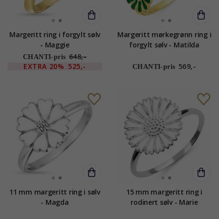
Margeritt ring i forgylt sølv
Margeritt mørkegrønn ring i
- Maggie
forgylt sølv - Matilda
648,-
CHANTI-pris
EXTRA
20%
525,-
569,-
CHANTI-pris
11 mm margeritt ring i sølv
15 mm margeritt ring i
- Magda
rodinert sølv - Marie