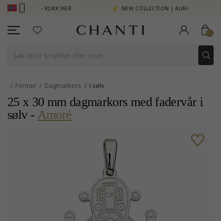
SE MER - KLIKK HER
NEW COLLECTION | AURA
Former
Dagmarkors
I sølv
25 x 30 mm dagmarkors med fadervår i
sølv -
Amoré