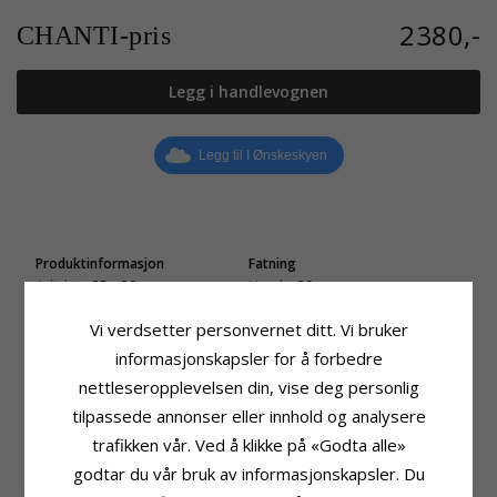
2380,-
CHANTI-pris
Legg i handlevognen
Legg til I Ønskeskyen
Produktinformasjon
Fatning
Adjektiv:
25 x 30 mm
Høyde:
39 mm
Anheng:
Høyde Ekskl. Øsken:
30 mm
Vi verdsetter personvernet ditt. Vi bruker
Dagmarkors Med Fadervår
Bredde:
25 mm
Edelmetall:
Sølv
informasjonskapsler for å forbedre
Leveringstid
Kolleksjon:
Amoré
nettleseropplevelsen din, vise deg personlig
Leveringstid:
Ca. 5-10 Hverdager
Overflate:
Blank
tilpassede annonser eller innhold og analysere
trafikken vår. Ved å klikke på «Godta alle»
BESLEKTEDE PRODUKTER
godtar du vår bruk av informasjonskapsler. Du