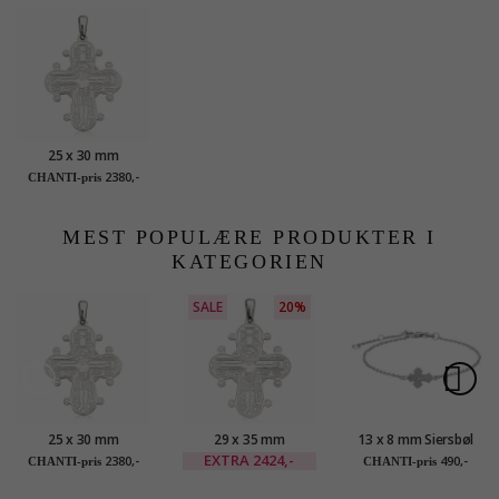
25 x 30 mm
dagmarkors med
2380,-
CHANTI-pris
fadervår i sølv -
Amoré
MEST POPULÆRE PRODUKTER I
KATEGORIEN
SALE
20%
25 x 30 mm
29 x 35 mm
13 x 8 mm Siersbøl
dagmarkors med
dagmarkors i sølv -
dagmarkors
EXTRA
2424,-
2380,-
490,-
CHANTI-pris
CHANTI-pris
fadervår i sølv -
Amoré
armbånd i sølv
Amoré