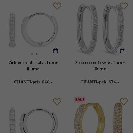
Zirkon creol i sølv - Lumé
Zirkon creol i sølv - Lumé
Illume
Illume
840,-
674,-
CHANTI-pris
CHANTI-pris
SALE