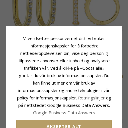
Vi verdsetter personvernet ditt. Vi bruker
Zirkon creol i forgylt sølv -
Zirkon creol i forgylt sølv -
informasjonskapsler for å forbedre
Lumé Illume
Lumé Illume
nettleseropplevelsen din, vise deg personlig
849,-
753,-
CHANTI-pris
CHANTI-pris
tilpassede annonser eller innhold og analysere
trafikken vår. Ved å klikke på «Godta alle»
godtar du vår bruk av informasjonskapsler. Du
SALE
kan finne ut mer om vår bruk av
informasjonskapsler og andre teknologier i vår
policy for informasjonskapsler.
Retningslinjer
og
på nettstedet Google Business Data Answers.
Google Business Data Answers
AKSEPTER ALT