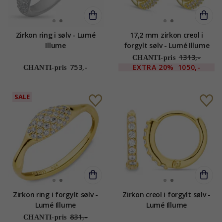
Zirkon ring i sølv - Lumé
17,2 mm zirkon creol i
Illume
forgylt sølv - Lumé Illume
1313,-
CHANTI-pris
753,-
EXTRA
20%
1050,-
CHANTI-pris
SALE
Zirkon ring i forgylt sølv -
Zirkon creol i forgylt sølv -
Lumé Illume
Lumé Illume
831,-
CHANTI-pris