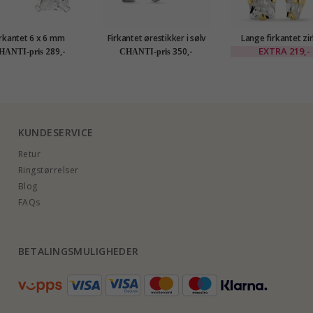
irkantet 6 x 6 mm
Firkantet ørestikker i sølv
Lange firkantet zi
øredobber i sølv
øredobber i forgylt
EXTRA
219,-
289,-
350,-
HANTI-pris
CHANTI-pris
KUNDESERVICE
Retur
Ringstørrelser
Blog
FAQs
BETALINGSMULIGHEDER