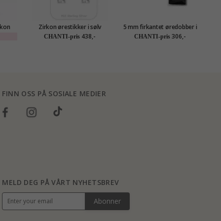
rkon
Zirkon ørestikker i sølv
5 mm firkantet øredobber i
 sølv
sølv - Little Ones
di
438,-
306,-
CHANTI-pris
CHANTI-pris
FINN OSS PÅ SOSIALE MEDIER
MELD DEG PÅ VÅRT NYHETSBREV
Abonner