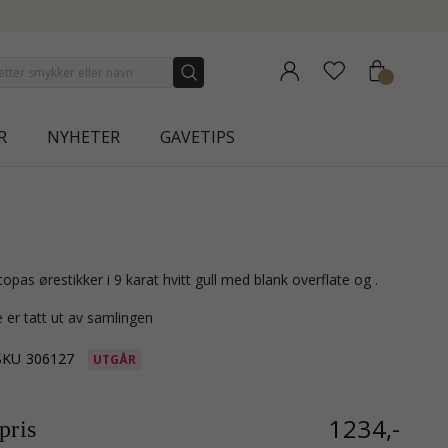
NEW COLLECTION | AURA
R
NYHETER
GAVETIPS
topas ørestikker i 9 karat hvitt gull med blank overflate og .
 er tatt ut av samlingen
SKU
306127
UTGÅR
1234,-
ris