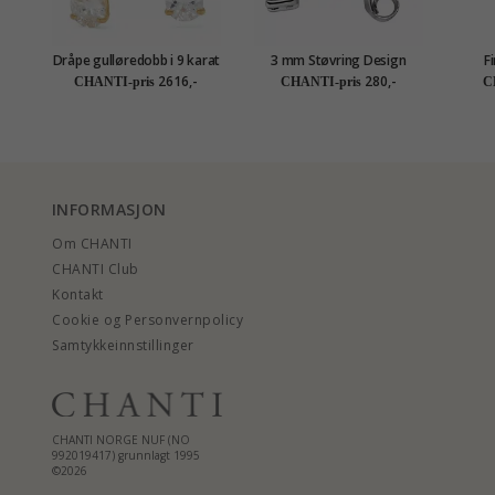
Dråpe gulløredobb i 9 karat
3 mm Støvring Design
F
gull med zirkon - Gold
øredobber i sølv svart
2616,-
280,-
CHANTI-pris
CHANTI-pris
C
Collection
zirkon
INFORMASJON
Om CHANTI
CHANTI Club
Kontakt
Cookie og Personvernpolicy
Samtykkeinnstillinger
CHANTI NORGE NUF (NO
992019417) grunnlagt 1995
©2026