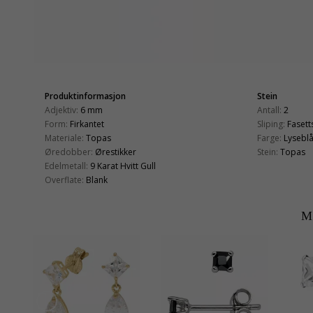
Produktinformasjon
Stein
Adjektiv:
6 mm
Antall:
2
Form:
Firkantet
Sliping:
Fasetts
Materiale:
Topas
Farge:
Lysebl
Øredobber:
Ørestikker
Stein:
Topas
Edelmetall:
9 Karat Hvitt Gull
Overflate:
Blank
M