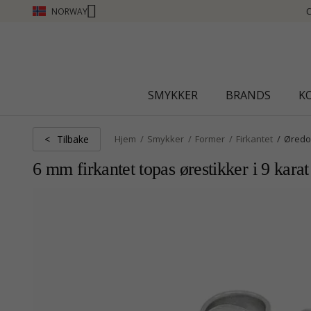
NORWAY
CHANTI CLUB - TJEN POENG SE MER - KLIKK HER
SMYKKER
BRANDS
K
Tilbake
<
Hjem
Smykker
Former
Firkantet
Øredo
6 mm firkantet topas ørestikker i 9 karat