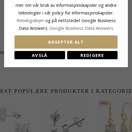
mer om vår bruk av informasjonskapsler og andre
teknologier i vår policy for informasjonskapsler.
Retningslinjer
og på nettstedet Google Business
Data Answers.
Google Business Data Answers
Stein
AKSEPTER ALT
Sliping:
Fasettslipt
lipt
Farge:
Hvit
AVSLÅ
REDIGERE
å
Stein:
Zirkon
EST POPULÆRE PRODUKTER I KATEGORI
SALE