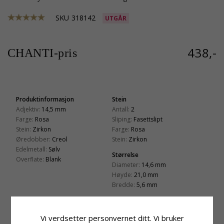
SKU
318142
UTGÅR
438,-
CHANTI-pris
Produktinformasjon
Stein
Adjektiv:
14,5 mm
Antall:
2
Farge:
Rosa
Sliping:
Fasettslipt
Stein:
Zirkon
Farge:
Rosa
Øredobber:
Creol
Stein:
Zirkon
Edelmetall:
Sølv
Størrelse
Overflate:
Blank
Diameter:
14,6 mm
Høyde:
21,0 mm
Bredde:
5,6 mm
Leveringstid
Leveringstid:
Ca. 5-10 Hverdager
Vi verdsetter personvernet ditt. Vi bruker