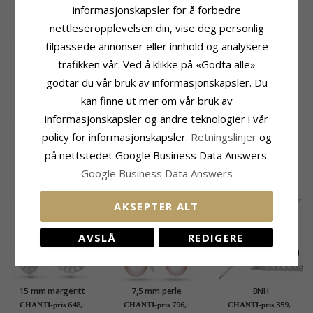
informasjonskapsler for å forbedre
BESLEKTEDE PRODUKTER
nettleseropplevelsen din, vise deg personlig
tilpassede annonser eller innhold og analysere
trafikken vår. Ved å klikke på «Godta alle»
godtar du vår bruk av informasjonskapsler. Du
kan finne ut mer om vår bruk av
informasjonskapsler og andre teknologier i vår
12 mm hvite zirkon
policy for informasjonskapsler.
Retningslinjer
og
creol i sølv
368,-
CHANTI-pris
på nettstedet Google Business Data Answers.
Google Business Data Answers
KUNDER KJØPER OGSÅ
AKSEPTER ALT
AVSLÅ
REDIGERE
15 mm margeritt
7,5 mm perle
BNH
øredobber i rodinert
øredobber i rodinert
veneziahalskjede i
648,-
796,-
359,-
CHANTI-pris
CHANTI-pris
CHANTI-pris