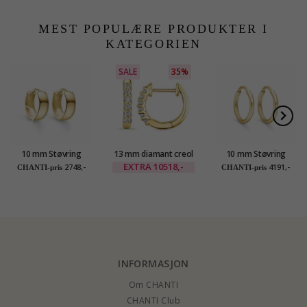
sølv - Marie
sølv
sølv 50 cm x 0,8 mm
MEST POPULÆRE PRODUKTER I
KATEGORIEN
SALE
35%
10 mm Støvring
13 mm diamant creol
10 mm Støvring
Design creol i 8 karat
i 14 karat gull med
Design creol i 14
EXTRA
10518,-
2748,-
4191,-
CHANTI-pris
CHANTI-pris
diamant
karat gull
INFORMASJON
Om CHANTI
CHANTI Club