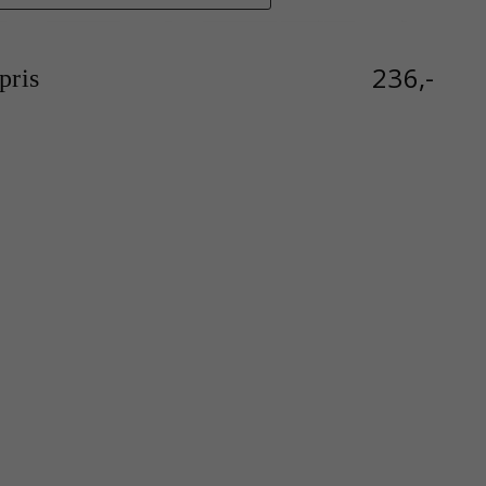
236,-
ris