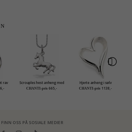
EN
et rav
Scrouples hest anheng med
Hjerte anheng i sølv
Da
ng i
kjede i sølv
6,-
665,-
1138,-
CHANTI-pris
CHANTI-pris
sølv
FINN OSS PÅ SOSIALE MEDIER