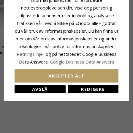
nettleseropplevelsen din, vise deg personlig
tilpassede annonser eller innhold og analysere
trafikken vår. Ved å klikke på «Godta alle» godtar
du vår bruk av informasjonskapsler. Du kan finne ut
mer om vår bruk av informasjonskapsler og andre
Leveringstid
teknologier i vår policy for informasjonskapsler.
mm
Leveringstid:
Ca. 5-10 Hverdager
mm
Retningslinjer
og på nettstedet Google Business
Data Answers.
Google Business Data Answers
AKSEPTER ALT
BESLEKTEDE PRODUKTER
AVSLÅ
REDIGERE