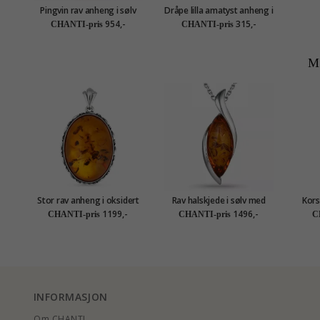
Pingvin rav anheng i sølv
Dråpe lilla amatyst anheng i
sølv - Loom Stones
954,-
315,-
CHANTI-pris
CHANTI-pris
M
Stor rav anheng i oksidert
Rav halskjede i sølv med
Kors
sterlingsølv
anheng i sølv
1199,-
1496,-
CHANTI-pris
CHANTI-pris
C
INFORMASJON
Om CHANTI