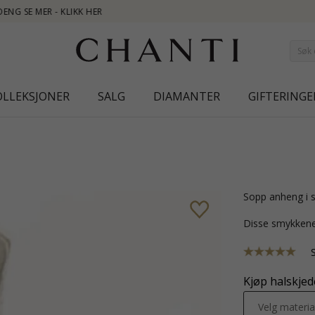
NEW
OLLEKSJONER
SALG
DIAMANTER
GIFTERINGE
sopp anheng i 
Disse smykkene
Kjøp halskjede
Velg materia