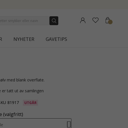
 COLLECTION | AURA
R
NYHETER
GAVETIPS
sølv med blank overflate.
 er tatt ut av samlingen
SKU
81917
UTGÅR
 (valgfritt)
le