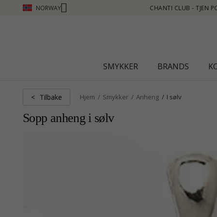
NORWAY
 - TJEN POENG SE MER - KLIKK HER
SMYKKER
BRANDS
K
Tilbake
<
Hjem
Smykker
Anheng
I sølv
Sopp anheng i sølv