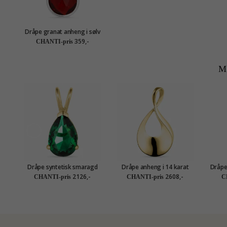
Dråpe granat anheng i sølv
- Loom Stones
359,-
CHANTI-pris
M
Dråpe syntetisk smaragd
Dråpe anheng i 14 karat
Dråpe
anheng i 14 karat gull -
gull - Gold Collection
2126,-
2608,-
CHANTI-pris
CHANTI-pris
C
Gold Collection