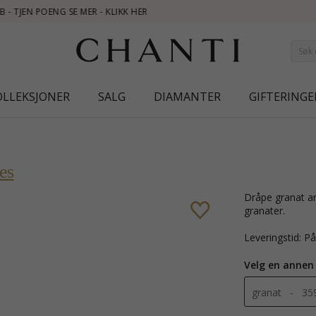
NEW COL
OLLEKSJONER
SALG
DIAMANTER
GIFTERINGE
es
dråpe granat anheng i sølv med blank overflate og 1 fasettslipte røde
granater.
Leveringstid: P
Velg en annen
granat - 359