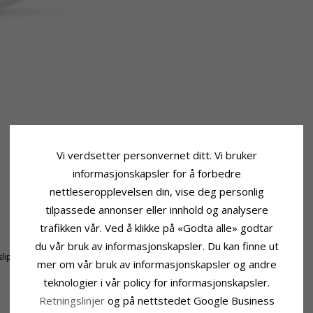
Vi verdsetter personvernet ditt. Vi bruker
informasjonskapsler for å forbedre
nettleseropplevelsen din, vise deg personlig
tilpassede annonser eller innhold og analysere
trafikken vår. Ved å klikke på «Godta alle» godtar
Fatning
Høyde:
12,8 mm
du vår bruk av informasjonskapsler. Du kan finne ut
lipt
Høyde Inkl. Øsken:
16,3 mm
mer om vår bruk av informasjonskapsler og andre
Bredde:
9 mm
teknologier i vår policy for informasjonskapsler.
Retningslinjer
og på nettstedet Google Business