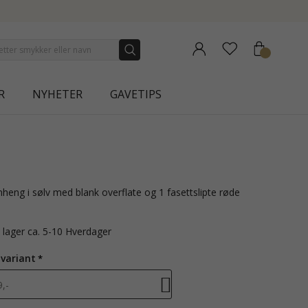
LECTION | AURA
R
NYHETER
GAVETIPS
å lager ca. 5-10 Hverdager
 variant
,-