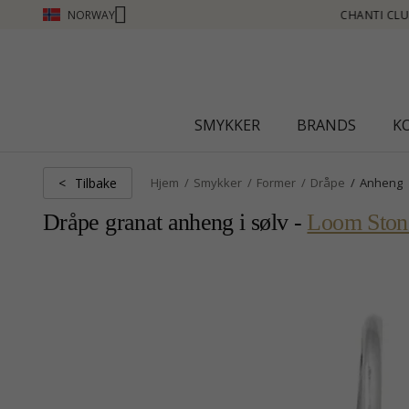
NORWAY
JEN POENG SE MER - KLIKK HER
SMYKKER
BRANDS
K
Tilbake
<
Hjem
Smykker
Former
Dråpe
Anheng
Dråpe granat anheng i sølv -
Loom Ston