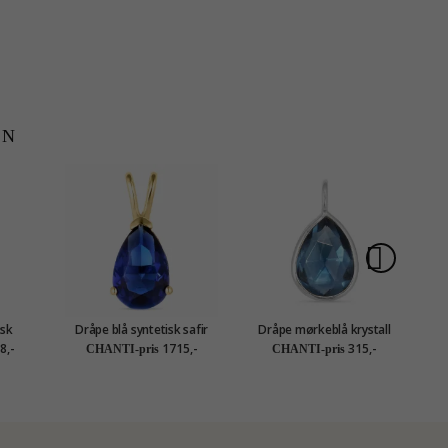
EN
isk
Dråpe blå syntetisk safir
Dråpe mørkeblå krystall
karat
anheng i 14 karat gull -
anheng i sølv - Loom
fo
8,-
1715,-
315,-
CHANTI-pris
CHANTI-pris
tion
Gold Collection
Stones