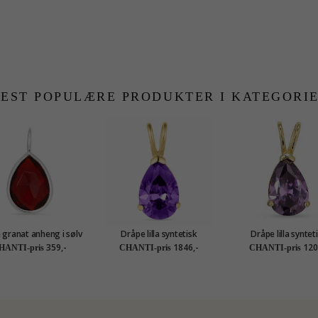
EST POPULÆRE PRODUKTER I KATEGORI
 granat anheng i sølv
Dråpe lilla syntetisk
Dråpe lilla syntet
- Loom Stones
ametyst anheng i 14 karat
ametyst anheng i 9 
359,-
1846,-
120
HANTI-pris
CHANTI-pris
CHANTI-pris
gull - Gold Collection
gull - Gold Collec