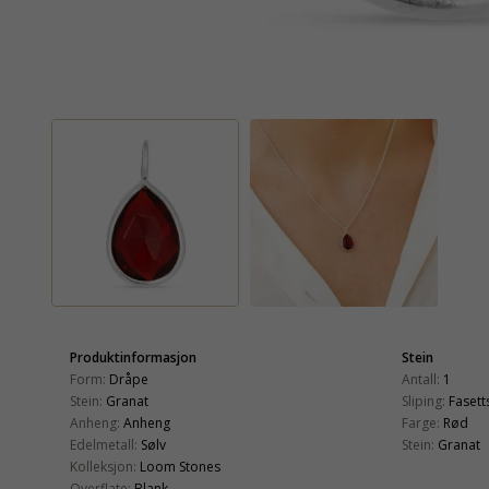
Produktinformasjon
Stein
Form:
Dråpe
Antall:
1
Stein:
Granat
Sliping:
Fasetts
Anheng:
Anheng
Farge:
Rød
Edelmetall:
Sølv
Stein:
Granat
Kolleksjon:
Loom Stones
Overflate:
Blank