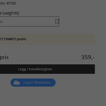
SKU
45758
 (valgfritt)
le
17 CHANTI point
359,-
ris
Legg i handlevognen
Legg til I Ønskeskyen