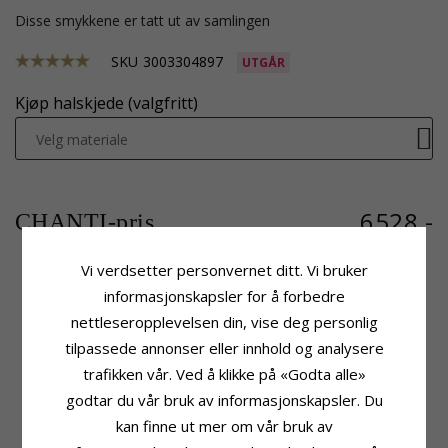
Disse smykkene er tatt ut av samlingen
SKU
3003304897
UTGÅR
Kjøp halskjede (valgfritt)
Velg materiale
6528,-
CHANTI-pris
Vi verdsetter personvernet ditt. Vi bruker
informasjonskapsler for å forbedre
Produktinformasjon
Stein
nettleseropplevelsen din, vise deg personlig
Anheng:
Diamantanheng
Antall:
1
tilpassede annonser eller innhold og analysere
Karat:
14
Sliping:
Briljantslipt
trafikken vår. Ved å klikke på «Godta alle»
Edelmetall:
Gull Og Hvitt Gull
Stein:
Diamant
Overflate:
Blank
Diamantfarge:
Wesselton
godtar du vår bruk av informasjonskapsler. Du
Diamantklarhet:
SI
kan finne ut mer om vår bruk av
Karat:
0,05