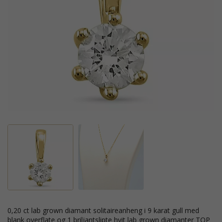
0,20 ct lab grown diamant solitaireanheng i 9 karat gull med
blank overflate og 1 briljantslipte hvit lab grown diamanter TOP