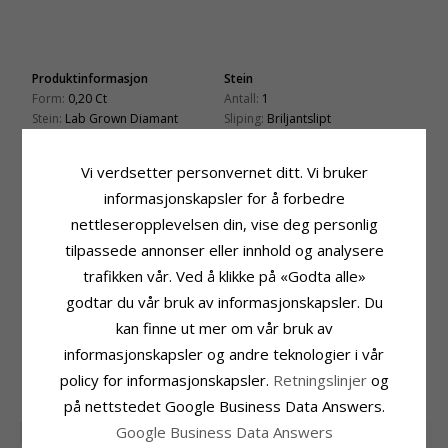
Produktinformasjon
Stein
Form:
0,20 Ct
Antall:
1
Stein:
Lab Grown Diamant
Sliping:
Briljantslipt
Anheng:
Solitaireanheng
Farge:
Hvit
Edelmetall:
Gull
Stein:
Lab Grown Diamant
Vi verdsetter personvernet ditt. Vi bruker
Karat:
9
Diamantfarge:
Top Wesselton
informasjonskapsler for å forbedre
Overflate:
Blank
Diamantklarhet:
VS
Karat:
0,20
nettleseropplevelsen din, vise deg personlig
tilpassede annonser eller innhold og analysere
Fatning
Leveringstid
Høyde Inkl. Øsken:
11,0 mm
Leveringstid:
Ca. 5-10 Hverdager
trafikken vår. Ved å klikke på «Godta alle»
Bredde:
5,0 mm
godtar du vår bruk av informasjonskapsler. Du
Passer Til Gullkjede Med Bredde
Dybde:
3,7 mm
Slange Maks:
1,4 mm
kan finne ut mer om vår bruk av
Venezia Max:
1,4 mm
informasjonskapsler og andre teknologier i vår
policy for informasjonskapsler.
Retningslinjer
og
BESLEKTEDE PRODUKTER
på nettstedet Google Business Data Answers.
Google Business Data Answers
SALE
20%
SALE
20%