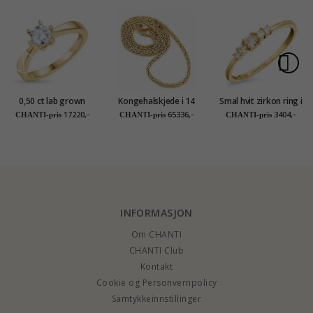
0,50 ct lab grown
Kongehalskjede i 14
Smal hvit zirkon ring i
diamant ring i 14
karat gull 50 cm x 2,8
9 karat gull - Gold
17220,-
65336,-
3404,-
CHANTI-pris
CHANTI-pris
CHANTI-pris
karat gull 0,50 ct
mm
Collection
INFORMASJON
Om CHANTI
CHANTI Club
Kontakt
Cookie og Personvernpolicy
Samtykkeinnstillinger