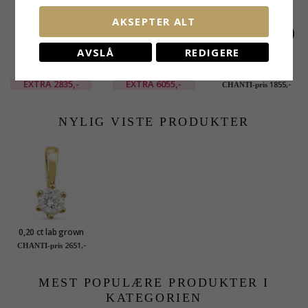
AKSEPTER ALT
AVSLÅ
REDIGERE
0,20 ct lab grown
0,30 ct lab grown
0,10 ct lab grown
diamant
diamant
diamant
EXTRA
2835,-
EXTRA
6055,-
1855,-
CHANTI-pris
solitaireanheng i 9
solitaireanheng i 14
solitaireanheng i 9
karat gull 0,20 ct
karat gull 0,30 ct
karat gull 0,10 ct
NYLIG VISTE PRODUKTER
0,20 ct lab grown
diamant
2651,-
CHANTI-pris
solitaireanheng i 9
karat gull 0,20 ct
MEST POPULÆRE PRODUKTER I
KATEGORIEN