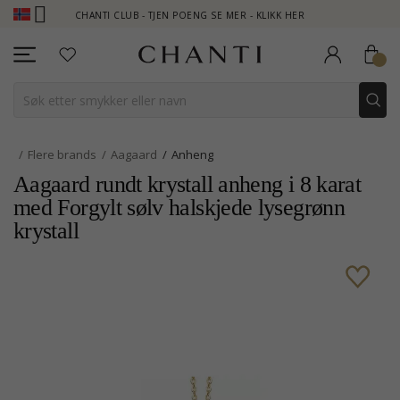
CHANTI CLUB - TJEN POENG SE MER - KLIKK HER
NEW COL
Flere brands
Aagaard
Anheng
Aagaard rundt krystall anheng i 8 karat
med Forgylt sølv halskjede lysegrønn
krystall