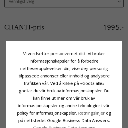
1995,-
CHANTI-pris
Vi verdsetter personvernet ditt. Vi bruker
Produktinformasjon
Stein
Merke:
Aagaard
Antall:
1
informasjonskapsler for å forbedre
Form:
Rundt
Sliping:
Cabochonslipt
nettleseropplevelsen din, vise deg personlig
Stein:
Krystall
Farge:
Lysegrønn
tilpassede annonser eller innhold og analysere
Type:
Anheng
Stein:
Krystall
Edelmetall:
8 Karat
trafikken vår. Ved å klikke på «Godta alle»
Størrelse
Overflate:
Blank
godtar du vår bruk av informasjonskapsler. Du
Høyde:
12,0 mm
Edelmetall:
Forgylt Sølv Halskjede
Diameter:
7,0 mm
kan finne ut mer om vår bruk av
Overflate:
Blank
informasjonskapsler og andre teknologier i vår
Leveringstid
Leveringstid:
Ca. 5-10 Hverdager
policy for informasjonskapsler.
Retningslinjer
og
på nettstedet Google Business Data Answers.
MEST POPULÆRE PRODUKTER I
Google Business Data Answers