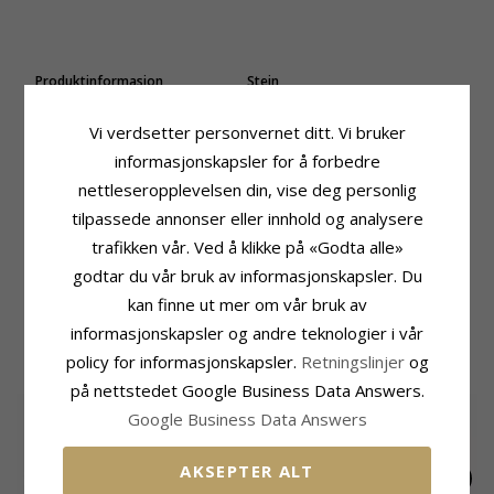
Produktinformasjon
Stein
Merke:
Julie Sandlau
Antall:
5
Modell:
Lily
Sliping:
Fasettslipt
Vi verdsetter personvernet ditt. Vi bruker
Type:
Øredobber
Farge:
Hvit
informasjonskapsler for å forbedre
Edelmetall:
Forgylt Sølv
Stein:
Zirkon
nettleseropplevelsen din, vise deg personlig
Overflate:
Sandblåst
Størrelse
tilpassede annonser eller innhold og analysere
Diameter:
8,0 mm
trafikken vår. Ved å klikke på «Godta alle»
Leveringstid
godtar du vår bruk av informasjonskapsler. Du
Leveringstid:
Ca. 5-10 Hverdager
kan finne ut mer om vår bruk av
informasjonskapsler og andre teknologier i vår
MEST POPULÆRE PRODUKTER I
policy for informasjonskapsler.
Retningslinjer
og
KATEGORIEN
på nettstedet Google Business Data Answers.
SALE
35%
Google Business Data Answers
AKSEPTER ALT