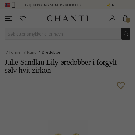
 CLUB - TJEN POENG SE MER - KLIKK HER
NEW COLLECTION | AU
Former
Rund
Øredobber
Julie Sandlau Lily øredobber i forgylt
sølv hvit zirkon