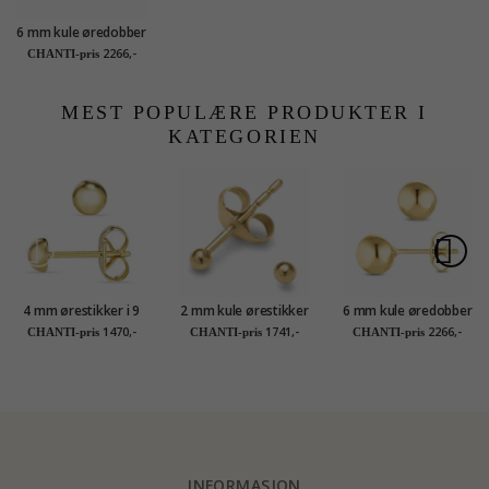
6 mm kule øredobber
i 14 karat gull - Gold
2266,-
CHANTI-pris
Collection
MEST POPULÆRE PRODUKTER I
KATEGORIEN
4 mm ørestikker i 9
2 mm kule ørestikker
6 mm kule øredobber
karat gull - Gold
i 14 karat gull - Gold
i 14 karat gull - Gold
1470,-
1741,-
2266,-
CHANTI-pris
CHANTI-pris
CHANTI-pris
Collection
Collection
Collection
INFORMASJON