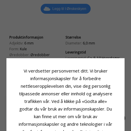
Legg til I Ønskeskyen
Produktinformasjon
Størrelse
Adjektiv:
6 mm
Diameter:
6,0 mm
Form:
Kule
Leveringstid
Øredobber:
Øredobber
Leveringstid:
Ca. 5-10 Hverdager
Edelmetall:
14 Karat Gull
Kolleksjon:
Gold Collection
Vi verdsetter personvernet ditt. Vi bruker
Overflate:
Blank
informasjonskapsler for å forbedre
nettleseropplevelsen din, vise deg personlig
BESLEKTEDE PRODUKTER
tilpassede annonser eller innhold og analysere
trafikken vår. Ved å klikke på «Godta alle»
godtar du vår bruk av informasjonskapsler. Du
kan finne ut mer om vår bruk av
informasjonskapsler og andre teknologier i vår