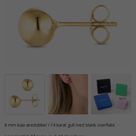
6 mm kule øredobber i 14 karat gull med blank overflate.