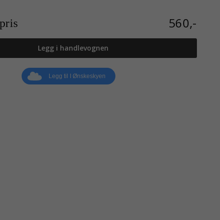
560,-
ris
Legg i handlevognen
Legg til I Ønskeskyen