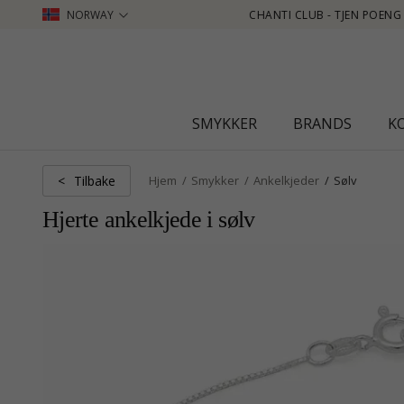
NORWAY
 POENG SE MER - KLIKK HER
SMYKKER
BRANDS
K
Tilbake
<
Hjem
Smykker
Ankelkjeder
Sølv
Hjerte ankelkjede i sølv