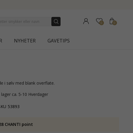
CTION | AURA
0
0
R
NYHETER
GAVETIPS
de i sølv med blank overflate.
å lager ca. 5-10 Hverdager
SKU
53893
28 CHANTI point