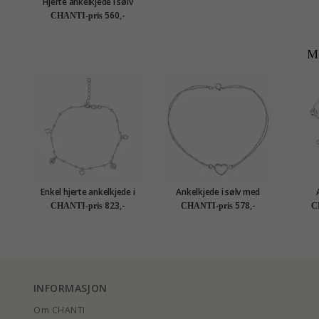
Hjerte ankelkjede i sølv
560,-
CHANTI-pris
M
Enkel hjerte ankelkjede i
Ankelkjede i sølv med
sølv
hjerteanheng i sølv
823,-
578,-
CHANTI-pris
CHANTI-pris
C
INFORMASJON
Om CHANTI