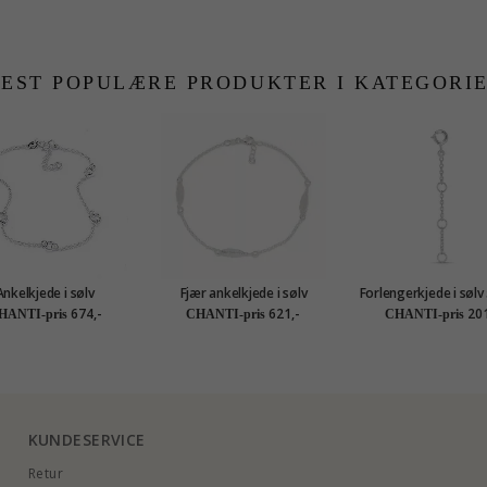
EST POPULÆRE PRODUKTER I KATEGORI
Ankelkjede i sølv
Fjær ankelkjede i sølv
Forlengerkjede i sølv
1,0 mm
674,-
621,-
201
HANTI-pris
CHANTI-pris
CHANTI-pris
KUNDESERVICE
Retur