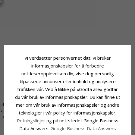
Vi verdsetter personvernet ditt. Vi bruker
informasjonskapsler for å forbedre
nettleseropplevelsen din, vise deg personlig
tilpassede annonser eller innhold og analysere
trafikken vår. Ved å klikke på «Godta alle» godtar
du vår bruk av informasjonskapsler. Du kan finne ut
Fatning
mer om vår bruk av informasjonskapsler og andre
jede
Høyde:
9,8 mm
lv
Bredde:
9,6 mm
teknologier i vår policy for informasjonskapsler.
 pluss 2 cm
Retningslinjer
og på nettstedet Google Business
Data Answers.
Google Business Data Answers
KUNDER KJØPER OGSÅ