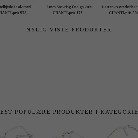
elkjede i sølv med
2 mm Støvring Design kule
Hestesko øredobber i
erteanheng i sølv
øredobber i sølv
Little Ones
578,-
175,-
306
HANTI-pris
CHANTI-pris
CHANTI-pris
NYLIG VISTE PRODUKTER
EST POPULÆRE PRODUKTER I KATEGORI