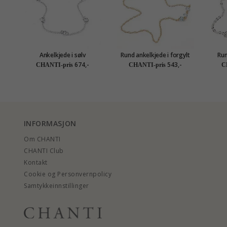
Ankelkjede i sølv
Rund ankelkjede i forgylt
Run
sølv
674,-
543,-
CHANTI-pris
CHANTI-pris
C
INFORMASJON
Om CHANTI
CHANTI Club
Kontakt
Cookie og Personvernpolicy
Samtykkeinnstillinger