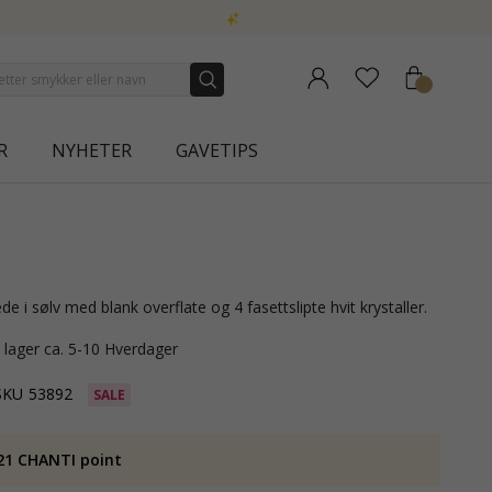
R
NYHETER
GAVETIPS
jede i sølv med blank overflate og 4 fasettslipte hvit krystaller.
å lager ca. 5-10 Hverdager
SKU
53892
SALE
21 CHANTI point