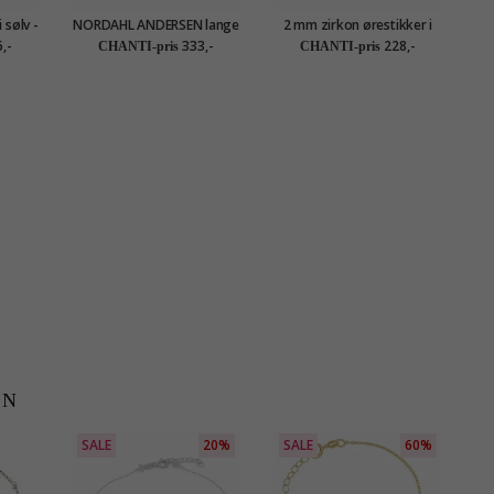
 sølv -
NORDAHL ANDERSEN lange
2 mm zirkon ørestikker i
øredobber i sølv
sølv
,-
333,-
228,-
CHANTI-pris
CHANTI-pris
EN
SALE
20%
SALE
60%