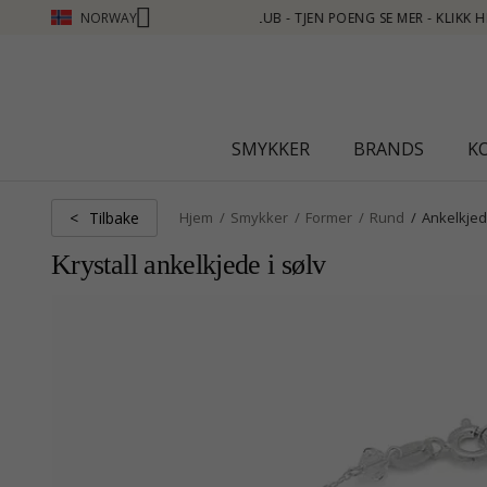
NORWAY
 - KLIKK HER
SMYKKER
BRANDS
K
Tilbake
<
Hjem
Smykker
Former
Rund
Ankelkjed
Krystall ankelkjede i sølv