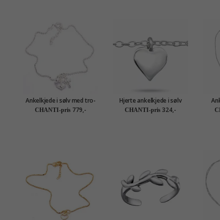
Ankelkjede i sølv med tro-
Hjerte ankelkjede i sølv
Ank
håp-kjærlighet i sølv
med hjerteanheng i sølv
hj
779,-
324,-
CHANTI-pris
CHANTI-pris
C