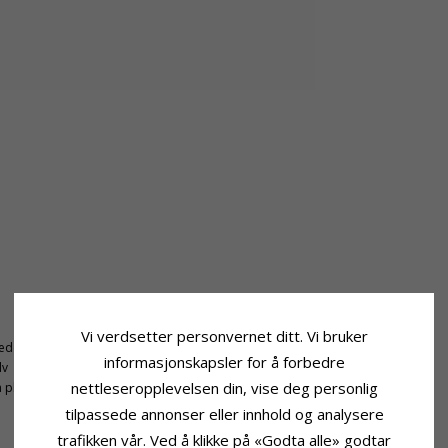
Stein
Vi verdsetter personvernet ditt. Vi bruker
jede
Antall:
4
informasjonskapsler for å forbedre
lv
Sliping:
Fasettslipt
nettleseropplevelsen din, vise deg personlig
 pluss 2 cm
Farge:
Hvit
Stein:
Krystall
tilpassede annonser eller innhold og analysere
trafikken vår. Ved å klikke på «Godta alle» godtar