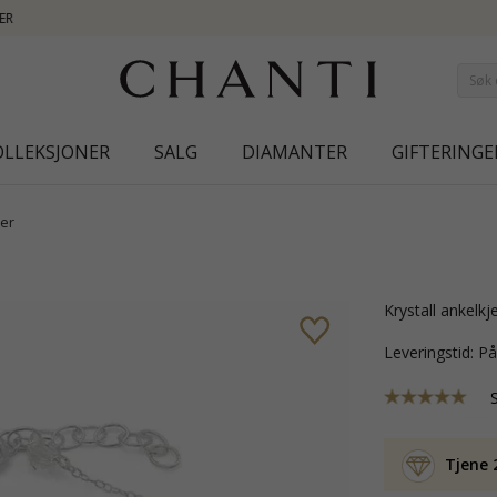
NEW COLLECTION | AURA
OLLEKSJONER
SALG
DIAMANTER
GIFTERINGE
er
krystall ankelk
Leveringstid: P
Tjene 