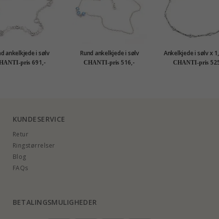
d ankelkjede i sølv
Rund ankelkjede i sølv
Ankelkjede
691,-
516,-
525
HANTI-pris
CHANTI-pris
CHANTI-pris
KUNDESERVICE
Retur
Ringstørrelser
Blog
FAQs
BETALINGSMULIGHEDER