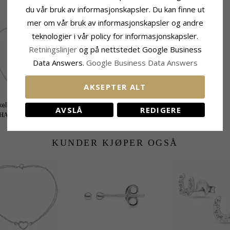
BESLEKTEDE PRODUKTER
du vår bruk av informasjonskapsler. Du kan finne ut
mer om vår bruk av informasjonskapsler og andre
teknologier i vår policy for informasjonskapsler.
Retningslinjer
og på nettstedet Google Business
Data Answers.
Google Business Data Answers
AKSEPTER ALT
elkjede i sølv med
Hjerte ankelkjede i sølv
AVSLÅ
REDIGERE
erteanheng i sølv
med hjerteanheng i sølv
455,-
455,-
HANTI-pris
CHANTI-pris
KUNDER KJØPER OGSÅ