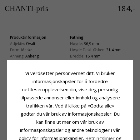
184,-
CHANTI-pris
Produktinformasjon
Fatning
Adjektiv:
Ovalt
Høyde:
36,9 mm
Form:
Maske
Høyde Ekskl. Øsken:
31,4 mm
Anheng:
Anheng
Bredde:
16,4 mm
Edelmetall:
Sølv
Dybde:
3,8 mm
Overflate:
Blank
Leveringstid
Vi verdsetter personvernet ditt. Vi bruker
Leveringstid:
Ca. 5-10 Hverdager
informasjonskapsler for å forbedre
nettleseropplevelsen din, vise deg personlig
BESLEKTEDE PRODUKTER
tilpassede annonser eller innhold og analysere
trafikken vår. Ved å klikke på «Godta alle»
godtar du vår bruk av informasjonskapsler. Du
kan finne ut mer om vår bruk av
informasjonskapsler og andre teknologier i vår
policy for informasjonskapsler.
Retningslinjer
og