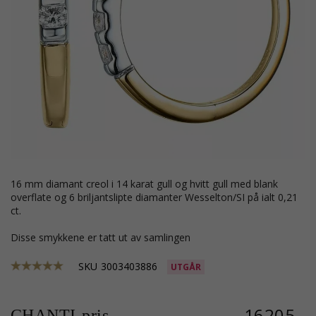
16 mm diamant creol i 14 karat gull og hvitt gull med blank
overflate og 6 briljantslipte diamanter Wesselton/SI på ialt 0,21
ct.
Disse smykkene er tatt ut av samlingen
SKU
3003403886
UTGÅR
16205,-
CHANTI-pris