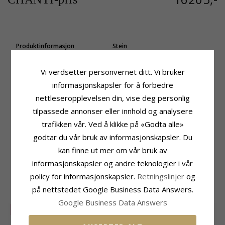
Produktinformasjon
Stein
Form:
16 mm
Antall:
6
Stein:
Diamant
Sliping:
Briljantslipt
Vi verdsetter personvernet ditt. Vi bruker
Øredobber:
Creol
Stein:
Diamant
informasjonskapsler for å forbedre
Edelmetall:
Diamantfarge:
Wesselton
14 Karat Gull Og Hvitt Gull
Diamantklarhet:
SI
nettleseropplevelsen din, vise deg personlig
Overflate:
Blank
Karat:
0,21
tilpassede annonser eller innhold og analysere
Størrelse
Leveringstid
trafikken vår. Ved å klikke på «Godta alle»
Høyde:
16,0 mm
Leveringstid:
Ca. 5-10 Hverdager
godtar du vår bruk av informasjonskapsler. Du
Bredde:
2,2 mm
kan finne ut mer om vår bruk av
Dybde:
15,3 mm
informasjonskapsler og andre teknologier i vår
policy for informasjonskapsler.
Retningslinjer
og
MEST POPULÆRE PRODUKTER I
KATEGORIEN
på nettstedet Google Business Data Answers.
Google Business Data Answers
SALE
25%