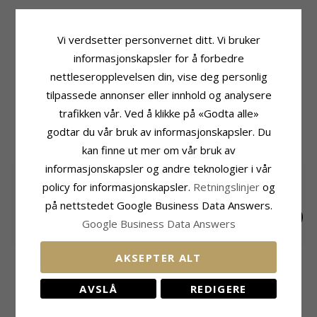
Produktinformasjon
Størrelse
Merke:
Scrouples
Diameter:
8,2 mm
Vi verdsetter personvernet ditt. Vi bruker
Form:
Runde
Leveringstid
informasjonskapsler for å forbedre
Type:
Øredobber
Leveringstid:
Ca. 5-10 Hverdager
nettleseropplevelsen din, vise deg personlig
Edelmetall:
8 Karat
Overflate:
Blank
tilpassede annonser eller innhold og analysere
trafikken vår. Ved å klikke på «Godta alle»
MEST POPULÆRE PRODUKTER I
godtar du vår bruk av informasjonskapsler. Du
KATEGORIEN
kan finne ut mer om vår bruk av
informasjonskapsler og andre teknologier i vår
SALE
35%
policy for informasjonskapsler.
Retningslinjer
og
på nettstedet Google Business Data Answers.
Google Business Data Answers
10 mm Støvring
13 mm diamant creol
10 mm Støvring
AKSEPTER ALT
Design creol i 8 karat
i 14 karat gull med
Design creol i 14
EXTRA
10518,-
2748,-
4191,-
CHANTI-pris
CHANTI-pris
diamant
karat gull
AVSLÅ
REDIGERE