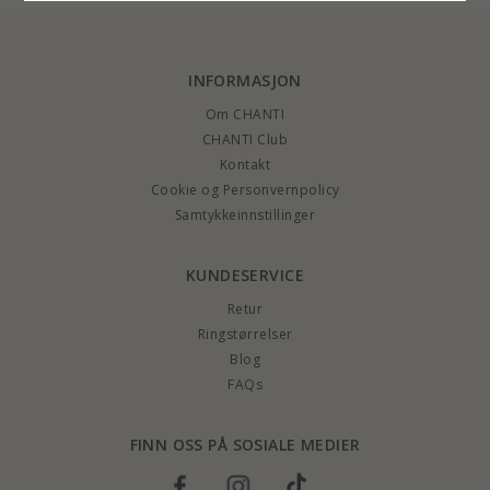
INFORMASJON
Om CHANTI
CHANTI Club
Kontakt
Cookie og Personvernpolicy
Samtykkeinnstillinger
KUNDESERVICE
Retur
Ringstørrelser
Blog
FAQs
FINN OSS PÅ SOSIALE MEDIER