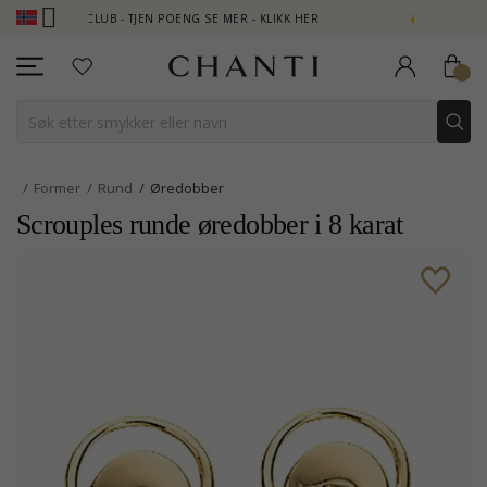
NTI CLUB - TJEN POENG SE MER - KLIKK HER
NEW COLLECTION |
Former
Rund
Øredobber
Scrouples runde øredobber i 8 karat