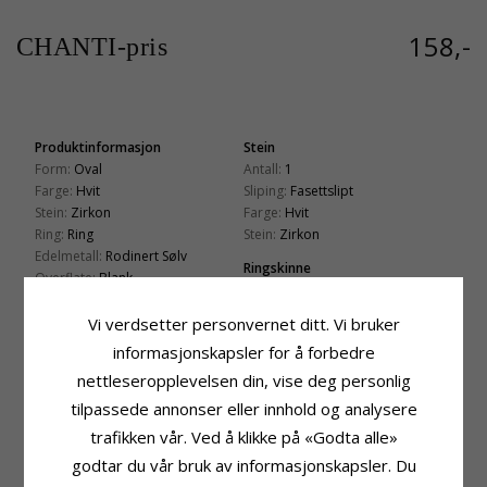
158,-
CHANTI-pris
Produktinformasjon
Stein
Form:
Oval
Antall:
1
Farge:
Hvit
Sliping:
Fasettslipt
Stein:
Zirkon
Farge:
Hvit
Ring:
Ring
Stein:
Zirkon
Edelmetall:
Rodinert Sølv
Ringskinne
Overflate:
Blank
Bredde Topp:
7,5 mm
Bredde Bunn:
1,8 mm
Vi verdsetter personvernet ditt. Vi bruker
Tykkelse Topp:
3,8 mm
informasjonskapsler for å forbedre
Tykkelse Bunn:
1,0 mm
nettleseropplevelsen din, vise deg personlig
Leveringstid
tilpassede annonser eller innhold og analysere
Str. På Lager:
Ca. 5-10 Hverdager
trafikken vår. Ved å klikke på «Godta alle»
godtar du vår bruk av informasjonskapsler. Du
KUNDER KJØPER OGSÅ