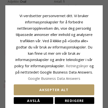
Adjektiv:
Oval
Antall:
1
Stein:
Lab Grown Diamant
Sliping:
Briljantslipt
Ring:
Solitairering
Sten:
Lab Grown Diamant (CVD)
Vi verdsetter personvernet ditt. Vi bruker
Karat:
14
Cut Grade:
Excellent
Edelmetall:
Hvitt Gull
Diamantfarge:
Top Wesselton (F)
informasjonskapsler for å forbedre
Overflate:
Blank
Diamantklarhet:
VS
nettleseropplevelsen din, vise deg personlig
Karat:
1,0
tilpassede annonser eller innhold og analysere
trafikken vår. Ved å klikke på «Godta alle»
BESLEKTEDE PRODUKTER
godtar du vår bruk av informasjonskapsler. Du
SALE
65%
UTGÅR
40%
kan finne ut mer om vår bruk av
informasjonskapsler og andre teknologier i vår
policy for informasjonskapsler.
Retningslinjer
og
på nettstedet Google Business Data Answers.
Google Business Data Answers
Kampanje - diamant
0,50 ct svart diamant
solitairering i 14
solitairering i 14
EXTRA
3938,-
EXTRA
8969,-
karat hvitt gull 0,08 ct
karat hvitt gull 0,50 ct
AKSEPTER ALT
NYLIG VISTE PRODUKTER
AVSLÅ
REDIGERE