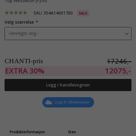
Top Wesselton (F)/VS
SKU
354A14001760
SALE
Velg størrelse
17246,-
CHANTI-pris
EXTRA
30%
12075,-
Legg i handlevognen
Legg til I Ønskeskyen
Produktinformasjon
Sten