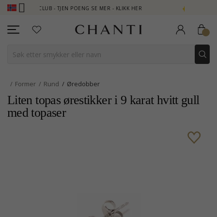
ANTI CLUB - TJEN POENG SE MER - KLIKK HER
NEW COLLECTION 
Former
Rund
Øredobber
Liten topas ørestikker i 9 karat hvitt gull
med topaser