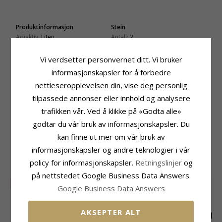
Produktinformasjon
Stein
Adjektiv:
Liten
Antall:
2
Materiale:
Topas
Sliping:
Fasettslipt
Øredobber:
Ørestikker
Farge:
Lyseblå
Vi verdsetter personvernet ditt. Vi bruker
Edelmetall:
9 Karat Hvitt Gull
Stein:
Topas
informasjonskapsler for å forbedre
Overflate:
Blank
Størrelse
nettleseropplevelsen din, vise deg personlig
Diameter:
5,1 mm
tilpassede annonser eller innhold og analysere
Dybde:
3,5 mm
trafikken vår. Ved å klikke på «Godta alle»
Leveringstid
godtar du vår bruk av informasjonskapsler. Du
Leveringstid:
Ca. 5-10 Hverdager
kan finne ut mer om vår bruk av
informasjonskapsler og andre teknologier i vår
MEST POPULÆRE PRODUKTER I
policy for informasjonskapsler.
Retningslinjer
og
KATEGORIEN
på nettstedet Google Business Data Answers.
SALE
35%
Google Business Data Answers
AKSEPTER ALT