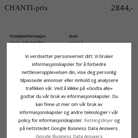
2844,-
CHANTI-pris
Produktinformasjon
Stein
Merke:
Julie Sandlau
Antall:
2
Adjektiv:
Langt
Sliping:
Fasettslipt
Form:
Rundt
Farge:
Gul
Vi verdsetter personvernet ditt. Vi bruker
Stein:
Zirkon
Stein:
Zirkon
informasjonskapsler for å forbedre
Type:
Øredobber
Stein
nettleseropplevelsen din, vise deg personlig
Edelmetall:
Antall:
2
Satengrhodinert Sterlingsølv
tilpassede annonser eller innhold og analysere
Sliping:
Fasettslipt
trafikken vår. Ved å klikke på «Godta alle»
Farge:
Hvit
Stein:
Zirkon
godtar du vår bruk av informasjonskapsler. Du
kan finne ut mer om vår bruk av
Størrelse
Leveringstid
Høyde:
21 mm
Leveringstid:
Ca. 5-10 Hverdager
informasjonskapsler og andre teknologier i vår
Bredde:
11,7 mm
policy for informasjonskapsler.
Retningslinjer
og
på nettstedet Google Business Data Answers.
MEST POPULÆRE PRODUKTER I
Google Business Data Answers