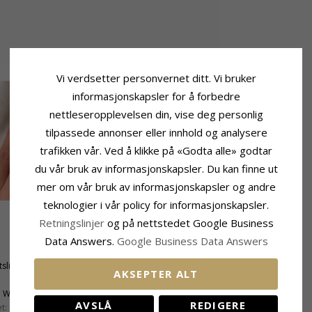
Vi verdsetter personvernet ditt. Vi bruker
informasjonskapsler for å forbedre
nettleseropplevelsen din, vise deg personlig
tilpassede annonser eller innhold og analysere
trafikken vår. Ved å klikke på «Godta alle» godtar
du vår bruk av informasjonskapsler. Du kan finne ut
mer om vår bruk av informasjonskapsler og andre
teknologier i vår policy for informasjonskapsler.
Retningslinjer
og på nettstedet Google Business
Sten
Data Answers.
Google Business Data Answers
Antall:
1
tslipt
Sliping:
Fasettslipt
AKSEPTER ALT
Sten:
Klar Quartz
:
Wesselton
Karat:
6,00
AVSLÅ
REDIGERE
t:
SI