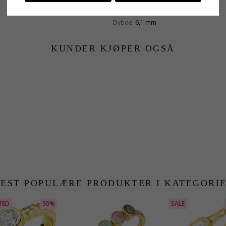
Fatning
Høyde X Bredde:
17,0 mm x 11,8 mm
Dybde:
6,1 mm
KUNDER KJØPER OGSÅ
EST POPULÆRE PRODUKTER I KATEGORI
TED
50%
SALE