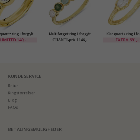
 quartz ring i forgylt
Multifarget ring i forgylt
Klar quartz ring i fo
messing - Eliné
sølv - Bubbly Twist
sølv - Lumé Etch
LIMITED
140,-
EXTRA
691,-
1146,-
CHANTI-pris
KUNDESERVICE
Retur
Ringstørrelser
Blog
FAQs
BETALINGSMULIGHEDER