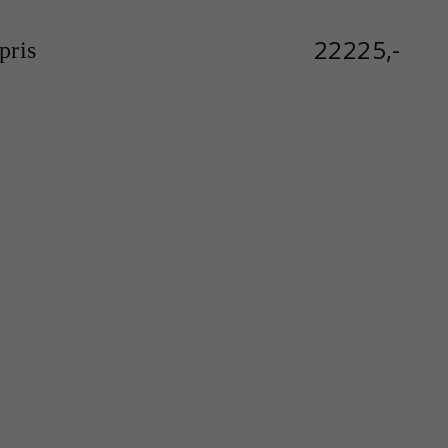
22225,-
ris