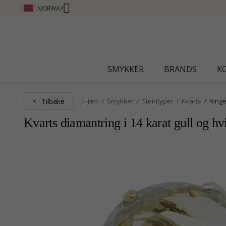
NORWAY
SMYKKER
BRANDS
K
Tilbake
<
Hjem
Smykker
Steintyper
Kvarts
Ringe
Kvarts diamantring i 14 karat gull og hvit