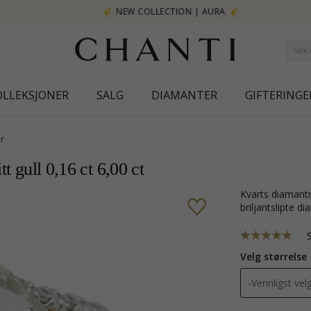
NEW COLLECTION | AURA
OLLEKSJONER
SALG
DIAMANTER
GIFTERINGE
r
t gull 0,16 ct 6,00 ct
kvarts diamantring i 14 karat gull og hvitt gull med blank overflate og 28
briljantslipte d
Velg størrelse