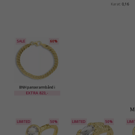
Karat:
0,16
SALE
60%
BNH panserarmbånd i
forgylt sølv 17 cm x 5,4 mm
EXTRA
823,-
M
LIMITED
50%
LIMITED
50%
LIMI