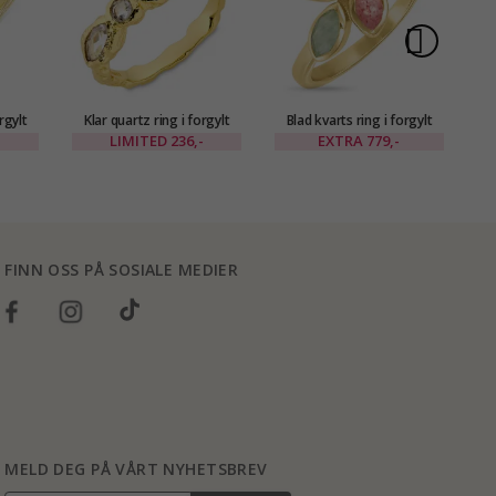
rgylt
Klar quartz ring i forgylt
Blad kvarts ring i forgylt
Ov
ed
messing - Eliné
sølv - Loom Stones
LIMITED
236,-
EXTRA
779,-
FINN OSS PÅ SOSIALE MEDIER
MELD DEG PÅ VÅRT NYHETSBREV