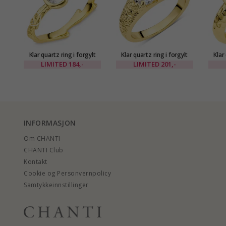
Klar quartz ring i forgylt
Klar quartz ring i forgylt
Klar
messing - Eliné
messing - Eliné
LIMITED
184,-
LIMITED
201,-
INFORMASJON
Om CHANTI
CHANTI Club
Kontakt
Cookie og Personvernpolicy
Samtykkeinnstillinger