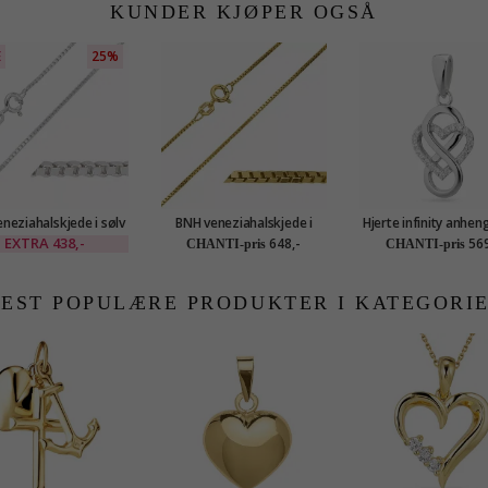
KUNDER KJØPER OGSÅ
E
25%
eneziahalskjede i sølv
BNH veneziahalskjede i
Hjerte infinity anheng
45 cm x 1,2 mm
forgylt sølv 45 cm x 1,0 mm
EXTRA
438,-
648,-
569
CHANTI-pris
CHANTI-pris
EST POPULÆRE PRODUKTER I KATEGORI