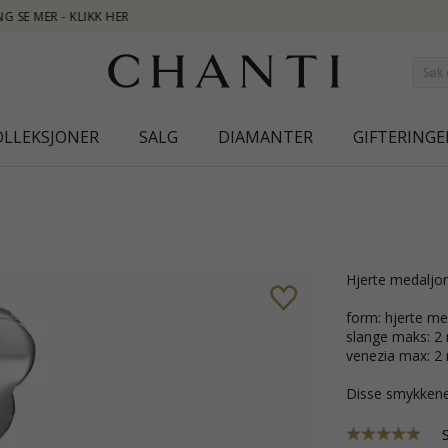
NEW COLL
OLLEKSJONER
SALG
DIAMANTER
GIFTERINGE
hjerte medaljo
form: hjerte med
slange maks: 
venezia max: 
Disse smykkene