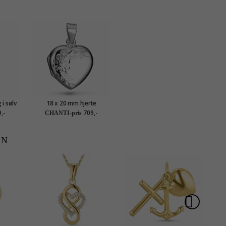
 i sølv
18 x 20 mm hjerte
medaljong i sølv
,-
709,-
CHANTI-pris
EN