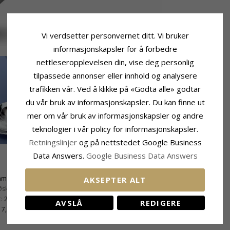
Vi verdsetter personvernet ditt. Vi bruker
informasjonskapsler for å forbedre
nettleseropplevelsen din, vise deg personlig
tilpassede annonser eller innhold og analysere
trafikken vår. Ved å klikke på «Godta alle» godtar
du vår bruk av informasjonskapsler. Du kan finne ut
mer om vår bruk av informasjonskapsler og andre
teknologier i vår policy for informasjonskapsler.
Retningslinjer
og på nettstedet Google Business
Data Answers.
Google Business Data Answers
Leveringstid
mm
Leveringstid:
Ca. 5-10 Hverdager
AKSEPTER ALT
Øsken:
22,6 mm
:
20,9 mm
AVSLÅ
REDIGERE
7,8 mm