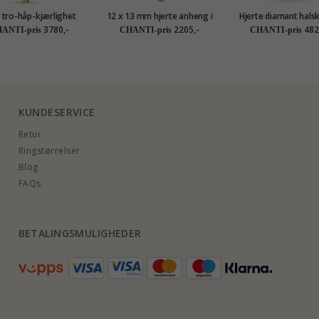
 tro-håp-kjærlighet
12 x 13 mm hjerte anheng i
Hjerte diamant halsk
eng i 9 karat gull -
8 karat - Amoré
forgylt sølv med anh
3780,-
2205,-
482
ANTI-pris
CHANTI-pris
CHANTI-pris
Amoré
karat - Gold Collec
KUNDESERVICE
Retur
Ringstørrelser
Blog
FAQs
BETALINGSMULIGHEDER