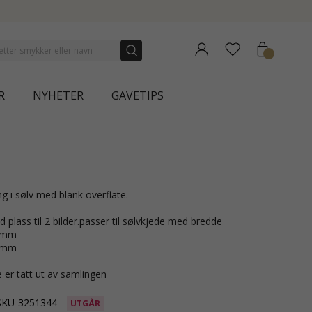
ECTION | AURA
R
NYHETER
GAVETIPS
ng i sølv med blank overflate.
 plass til 2 bilder.passer til sølvkjede med bredde
2 mm
2 mm
 er tatt ut av samlingen
SKU
3251344
UTGÅR