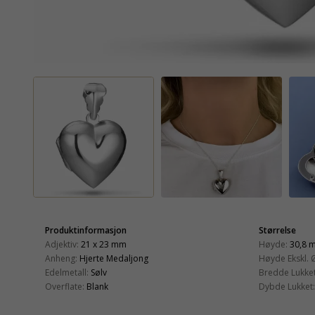
Produktinformasjon
Størrelse
Adjektiv:
21 x 23 mm
Høyde:
30,8 
Anheng:
Hjerte Medaljong
Høyde Ekskl. 
Edelmetall:
Sølv
Bredde Lukket
Overflate:
Blank
Dybde Lukket: