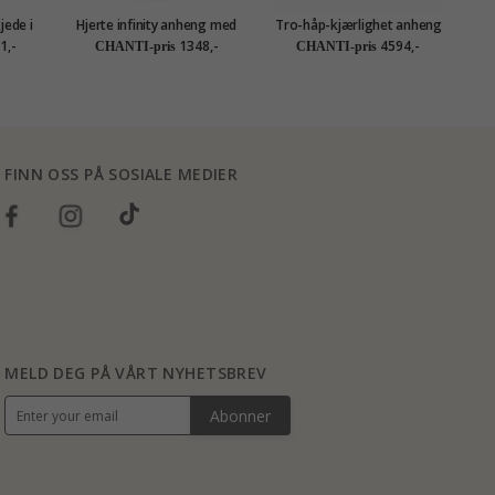
jede i
Hjerte infinity anheng med
Tro-håp-kjærlighet anheng
eng i 8
halskjede i forgylt sølv
i 14 karat gull - Amoré
1,-
1348,-
4594,-
CHANTI-pris
CHANTI-pris
tion
FINN OSS PÅ SOSIALE MEDIER
MELD DEG PÅ VÅRT NYHETSBREV
Abonner