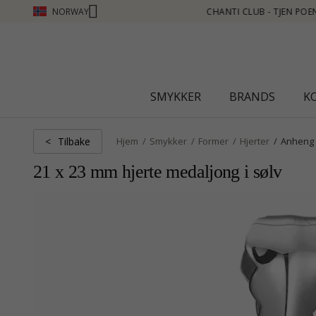
NORWAY
N POENG SE MER - KLIKK HER
SMYKKER
BRANDS
K
Tilbake
<
Hjem
Smykker
Former
Hjerter
Anheng
21 x 23 mm hjerte medaljong i sølv