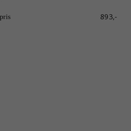
893,-
ris