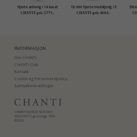
Hjerte anheng i 14 karat
16 mm hjerte medaljong i 9
Ekte
gull - Gold Collection
karat gull
anh
3771,-
4664,-
CHANTI-pris
CHANTI-pris
CH
INFORMASJON
Om CHANTI
CHANTI Club
Kontakt
Cookie og Personvernpolicy
Samtykkeinnstillinger
CHANTI NORGE NUF (NO
992019417) grunnlagt 1995
©2026