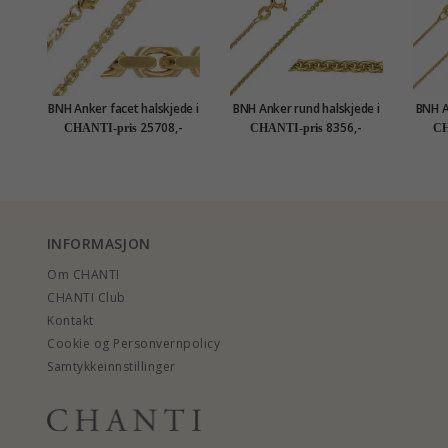
BNH Anker facet halskjede i
BNH Anker rund halskjede i
BNH A
8 karat 45 cm x 3,1 mm
14 karat gull 50 cm x 1,5
14 ka
25708,-
8356,-
CHANTI-pris
CHANTI-pris
CH
mm
INFORMASJON
Om CHANTI
CHANTI Club
Kontakt
Cookie og Personvernpolicy
Samtykkeinnstillinger