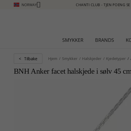
NORWAY
MER - KLIKK HER
SMYKKER
BRANDS
K
Tilbake
<
Hjem
Smykker
Halskjeder
Kjedetyper
BNH Anker facet halskjede i sølv 45 c