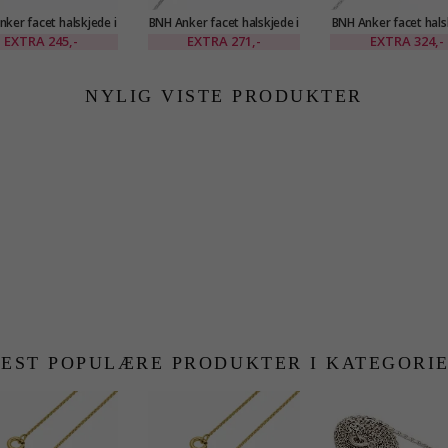
ker facet halskjede i
BNH Anker facet halskjede i
BNH Anker facet hals
lv 40 cm x 1,1 mm
sølv 42 cm x 1,1 mm
sølv 45 cm x 1,3
EXTRA
245,-
EXTRA
271,-
EXTRA
324,-
NYLIG VISTE PRODUKTER
EST POPULÆRE PRODUKTER I KATEGORI