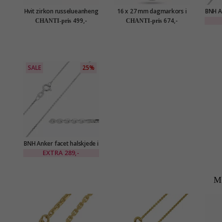
Hvit zirkon russelueanheng
16 x 27 mm dagmarkors i
BNH An
i rodinert sølv
sølv - Amoré
sø
499,-
674,-
CHANTI-pris
CHANTI-pris
SALE
25%
BNH Anker facet halskjede i
sølv 45 cm x 1,1 mm
EXTRA
289,-
M