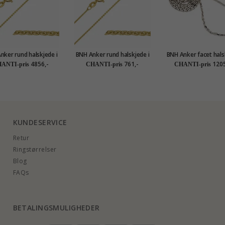
nker rund halskjede i
BNH Anker rund halskjede i
BNH Anker facet hals
rat gull 40 - 42 cm x
forgylt sølv 42-45 cm x 1,1
14 karat hvitt gull 4
4856,-
761,-
1205
ANTI-pris
CHANTI-pris
CHANTI-pris
1,2 mm
mm
1,4 mm
KUNDESERVICE
Retur
Ringstørrelser
Blog
FAQs
BETALINGSMULIGHEDER