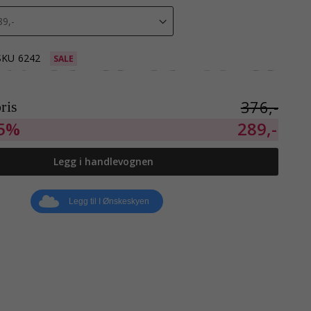
SKU
6242
SALE
376,-
ris
5%
289,-
Legg i handlevognen
Legg til I Ønskeskyen