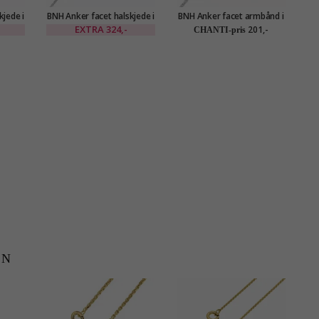
kjede i
BNH Anker facet halskjede i
BNH Anker facet armbånd i
Bn
 mm
sølv 50 cm x 1,1 mm
sølv 18,5 cm x 1,4 mm
EXTRA
324,-
201,-
CHANTI-pris
EN