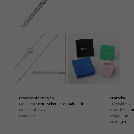
Produktinformasjon
Størrelse
Kjedetype:
BNH Anker Facet Halskjede
Trådtykkelse:
Edelmetall:
Sølv
Bredde:
1,1 
Overflate:
Fasett
Lengde:
45 c
Vekt:
1,8 G