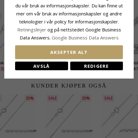
BESLEKTEDE PRODUKTER
du vår bruk av informasjonskapsler. Du kan finne ut
mer om vår bruk av informasjonskapsler og andre
E
25%
teknologier i vår policy for informasjonskapsler.
Retningslinjer
og på nettstedet Google Business
Data Answers.
Google Business Data Answers
AKSEPTER ALT
ker facet halskjede i
BNH Anker facet halskjede i
Bnh anker facet halsk
AVSLÅ
REDIGERE
lv 45 cm x 1,3 mm
sølv 55 cm x 1,7 mm
sølv 60 cm x 5,3
EXTRA
324,-
893,-
787
CHANTI-pris
CHANTI-pris
KUNDER KJØPER OGSÅ
E
25%
SALE
25%
SALE