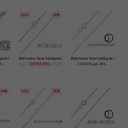
SALE
20%
jede i
BNH Anker facet halskjede i
BNH Anker facet halskjede i
Bn
 mm
sølv 50 cm x 1,7 mm
sølv 50 cm x 1,3 mm
EXTRA
639,-
5,-
455,-
CHANTI-pris
25%
SALE
25%
S