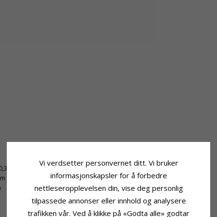
Leveringstid
Vi verdsetter personvernet ditt. Vi bruker
0,35 mm
Leveringstid:
Ca. 5-10 Hverdager
informasjonskapsler for å forbedre
mm
nettleseropplevelsen din, vise deg personlig
m
tilpassede annonser eller innhold og analysere
trafikken vår. Ved å klikke på «Godta alle» godtar