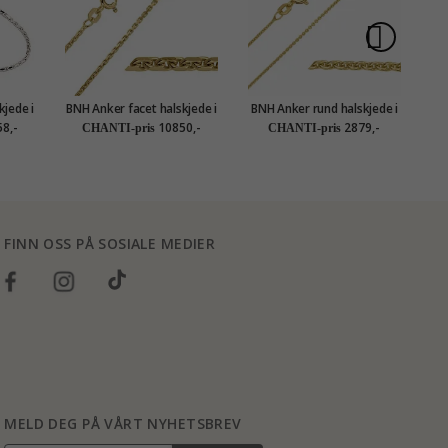
kjede i
BNH Anker facet halskjede i
BNH Anker rund halskjede i
BN
5 cm x
14 karat gull 45 cm x 1,4
8 karat 45 cm x 1,2 mm
1
8,-
10850,-
2879,-
CHANTI-pris
CHANTI-pris
mm
FINN OSS PÅ SOSIALE MEDIER
MELD DEG PÅ VÅRT NYHETSBREV