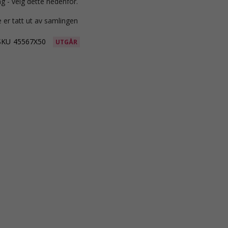
g - velg dette nedenfor.
 er tatt ut av samlingen
SKU
45567X50
UTGÅR