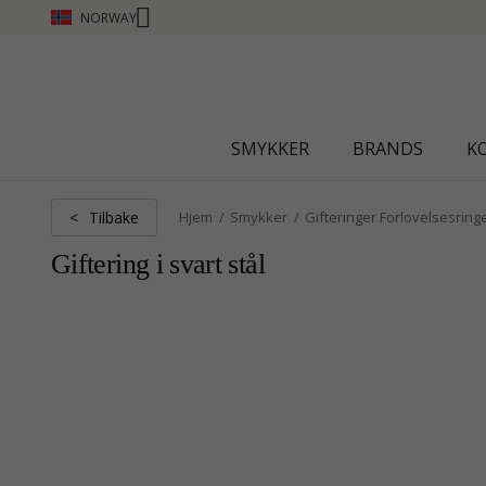
NORWAY
CHANTI CLUB - TJEN POENG SE MER - KLIKK HER
SMYKKER
BRANDS
K
Tilbake
<
Hjem
Smykker
Gifteringer Forlovelsesring
Giftering i svart stål