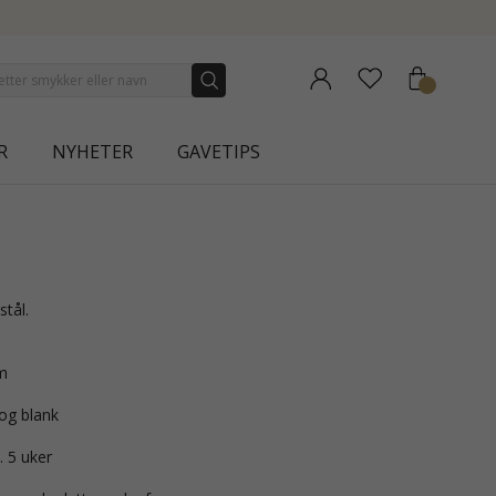
NEW COLLECTION | AURA
R
NYHETER
GAVETIPS
 stål.
m
 og blank
. 5 uker