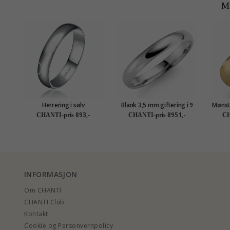
M
Herrering i sølv
Blank 3,5 mm giftering i 9
Mønstr
karat hvitt gull
893,-
8951,-
CHANTI-pris
CHANTI-pris
CH
INFORMASJON
Om CHANTI
CHANTI Club
Kontakt
Cookie og Personvernpolicy