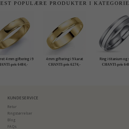
EST POPULÆRE PRODUKTER I KATEGORI
et 4 mm giftering i 9
4 mm giftering i 9 karat
Ring i titanium og 
karat gull
gull
6484,-
6274,-
648
ANTI-pris
CHANTI-pris
CHANTI-pris
KUNDESERVICE
Retur
Ringstørrelser
Blog
FAQs