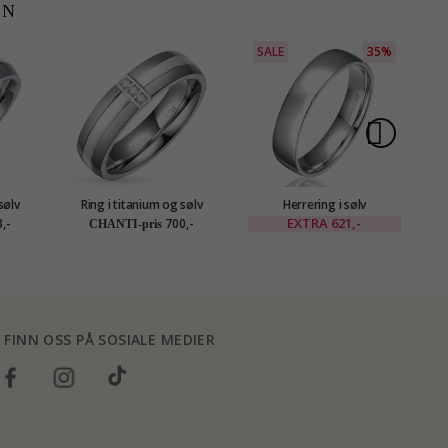
EN
SALE
35%
S
sølv
Ring i titanium og sølv
Herrering i sølv
H
EXTRA
621,-
,-
700,-
CHANTI-pris
FINN OSS PÅ SOSIALE MEDIER