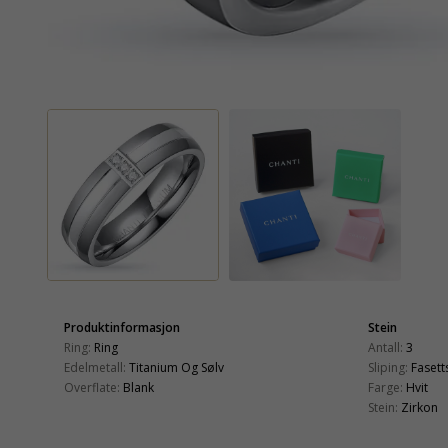
Produktinformasjon
Stein
Ring:
Ring
Antall:
3
Edelmetall:
Titanium Og Sølv
Sliping:
Fasetts
Overflate:
Blank
Farge:
Hvit
Stein:
Zirkon