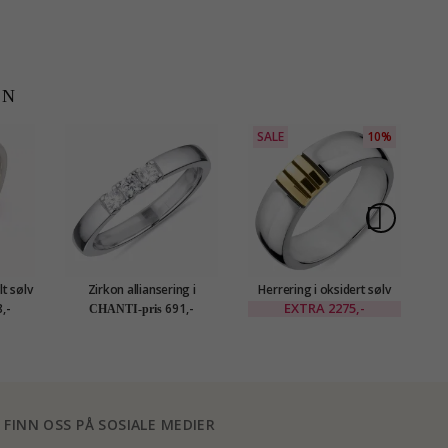
EN
SALE
10%
S
lt sølv
Zirkon alliansering i
Herrering i oksidert sølv
R
rodinert sølv
med 8 karat gull
EXTRA
2275,-
,-
691,-
CHANTI-pris
FINN OSS PÅ SOSIALE MEDIER