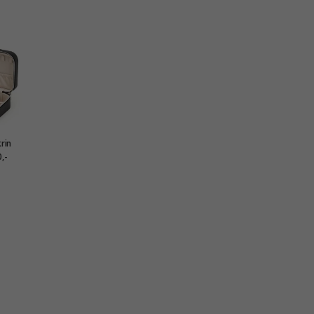
rin
skinn
,-