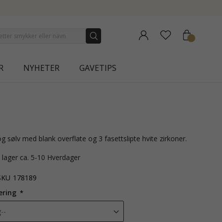
RA
R
NYHETER
GAVETIPS
 og sølv med blank overflate og 3 fasettslipte hvite zirkoner.
å lager ca. 5-10 Hverdager
SKU
178189
ering