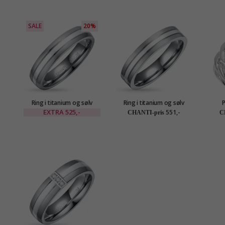
SALE
20%
Ring i titanium og sølv
Ring i titanium og sølv
P
EXTRA
525,-
551,-
CHANTI-pris
C