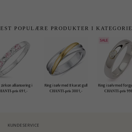
EST POPULÆRE PRODUKTER I KATEGORI
SALE
zirkon alliansering i
Ring i sølv med 8 karat gull
Ring i sølv med forgy
sølv
691,-
3001,-
998
HANTI-pris
CHANTI-pris
CHANTI-pris
KUNDESERVICE