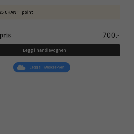
35 CHANTI point
700,-
ris
Legg i handlevognen
Legg til I Ønskeskyen