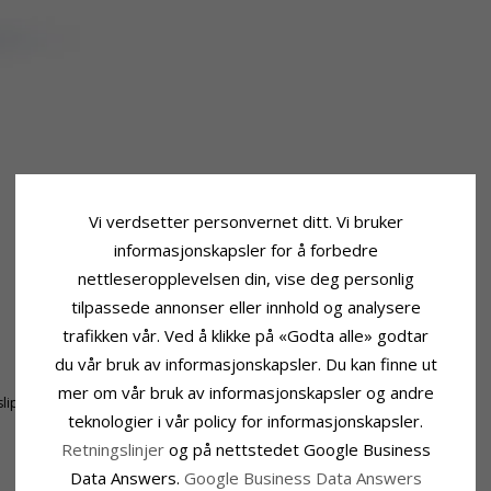
Vi verdsetter personvernet ditt. Vi bruker
informasjonskapsler for å forbedre
nettleseropplevelsen din, vise deg personlig
tilpassede annonser eller innhold og analysere
trafikken vår. Ved å klikke på «Godta alle» godtar
Ringskinne
du vår bruk av informasjonskapsler. Du kan finne ut
Bredde Topp:
5.0 mm
mer om vår bruk av informasjonskapsler og andre
lipt
Bredde Bunn:
5,0 mm
teknologier i vår policy for informasjonskapsler.
Tykkelse Topp:
1,8 mm
Tykkelse Bunn:
1,8 mm
Retningslinjer
og på nettstedet Google Business
Data Answers.
Google Business Data Answers