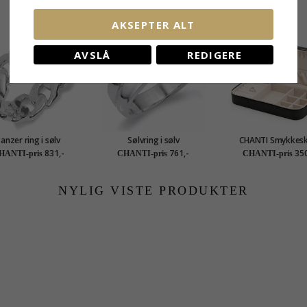
KUNDER KJØPER OGSÅ
AKSEPTER ALT
AVSLÅ
REDIGERE
anzer ring i sølv
Sølvring i sølv
CHANTI Smykkesk
smykkeskrin i kunst
831,-
761,-
350
HANTI-pris
CHANTI-pris
CHANTI-pris
NYLIG VISTE PRODUKTER