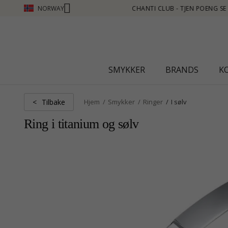
NORWAY
MER - KLIKK HER
SMYKKER
BRANDS
K
Tilbake
<
Hjem
Smykker
Ringer
I sølv
Ring i titanium og sølv