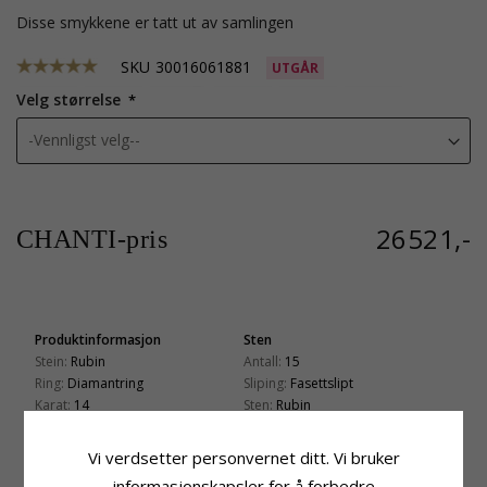
Disse smykkene er tatt ut av samlingen
SKU
30016061881
UTGÅR
Velg størrelse
26521,-
CHANTI-pris
Produktinformasjon
Sten
Stein:
Rubin
Antall:
15
Ring:
Diamantring
Sliping:
Fasettslipt
Karat:
14
Sten:
Rubin
Edelmetall:
Hvitt Gull
Karat:
0,58
Overflate:
Blank
Vi verdsetter personvernet ditt. Vi bruker
Sten
Antall:
52
informasjonskapsler for å forbedre