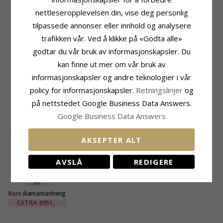
Sliping:
Briljantslipt
nettleseropplevelsen din, vise deg personlig
Sten:
Diamant
tilpassede annonser eller innhold og analysere
Diamantfarge:
Wesselton
Diamantklarhet:
SI
trafikken vår. Ved å klikke på «Godta alle»
Karat:
0,34
godtar du vår bruk av informasjonskapsler. Du
Ringskinne
Fatning
kan finne ut mer om vår bruk av
informasjonskapsler og andre teknologier i vår
Leveringstid
Str. På Lager:
Ca. 5-10 Hverdager
policy for informasjonskapsler.
Retningslinjer
og
på nettstedet Google Business Data Answers.
KUNDER KJØPER OGSÅ
Google Business Data Answers
SALE
25%
AKSEPTER ALT
AVSLÅ
REDIGERE
Kors diamantanheng
i 14 karat hvitt gull
EXTRA
8951,-
0,28 ct