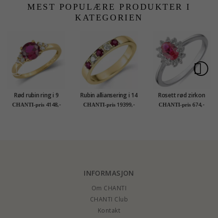
MEST POPULÆRE PRODUKTER I
KATEGORIEN
Rød rubin ring i 9
Rubin alliansering i 14
Rosett rød zirkon
karat gull - Gold
karat gull 0,10 ct 0,24
ring i rodinert sølv
4148,-
19399,-
674,-
CHANTI-pris
CHANTI-pris
CHANTI-pris
Collection
ct
INFORMASJON
Om CHANTI
CHANTI Club
Kontakt