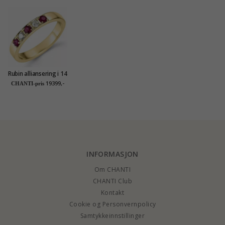
Rubin alliansering i 14
karat gull 0,10 ct 0,24
19399,-
CHANTI-pris
ct
INFORMASJON
Om CHANTI
CHANTI Club
Kontakt
Cookie og Personvernpolicy
Samtykkeinnstillinger