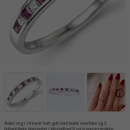
rubin ring i 14 karat hvitt gull med blank overflate og 5
briljantslipte diamanter i Wesselton/SI og 6 prinsesseslipte