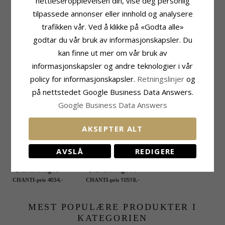
nettleseropplevelsen din, vise deg personlig
Karat:
0,11
tilpassede annonser eller innhold og analysere
Sten
Ringskinne
trafikken vår. Ved å klikke på «Godta alle»
Antall:
6
Bredde Topp:
2,3 mm
godtar du vår bruk av informasjonskapsler. Du
Sliping:
Prinsesseslipt
Bredde Bunn:
1,8 mm
kan finne ut mer om vår bruk av
Sten:
Rubin
Tykkelse Topp:
1,4 mm
Karat:
0,26
Tykkelse Bunn:
1,1 mm
informasjonskapsler og andre teknologier i vår
policy for informasjonskapsler.
Retningslinjer
og
BESLEKTEDE PRODUKTER
på nettstedet Google Business Data Answers.
Google Business Data Answers
AKSEPTER ALT
AVSLÅ
REDIGERE
Diamant ring i 9
Diamant ring i 14
karat hvitt gull 0,02 ct
karat hvitt gull 0,117
4034,-
10518,-
CHANTI-pris
CHANTI-pris
ct
MEST POPULÆRE PRODUKTER I
KATEGORIEN