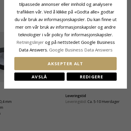
tilpassede annonser eller innhold og analysere
trafikken vår. Ved å klikke på «Godta alle» godtar
du vår bruk av informasjonskapsler. Du kan finne ut
mer om vår bruk av informasjonskapsler og andre
teknologier i vår policy for informasjonskapsler.
Retningslinjer
og på nettstedet Google Business
Data Answers.
Google Business Data Answers
AKSEPTER ALT
AVSLÅ
REDIGERE
Leveringstid
0,4 mm
Leveringstid:
Ca. 5-10 Hverdager
mm
m