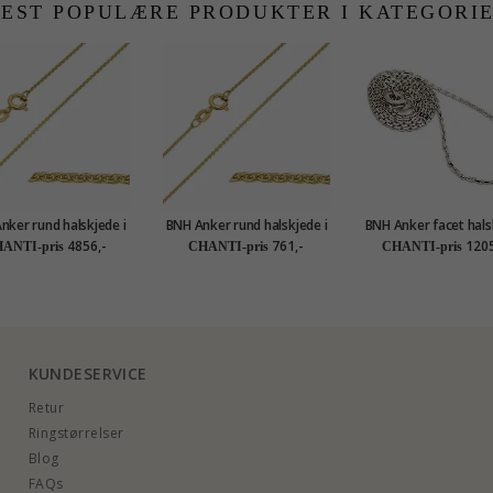
EST POPULÆRE PRODUKTER I KATEGORI
nker rund halskjede i
BNH Anker rund halskjede i
BNH Anker facet hals
rat gull 40 - 42 cm x
forgylt sølv 42-45 cm x 1,1
14 karat hvitt gull 4
4856,-
761,-
1205
ANTI-pris
CHANTI-pris
CHANTI-pris
1,2 mm
mm
1,4 mm
KUNDESERVICE
Retur
Ringstørrelser
Blog
FAQs