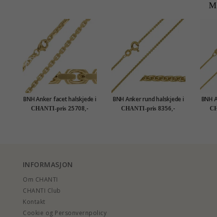
M
BNH Anker facet halskjede i
BNH Anker rund halskjede i
BNH A
8 karat 45 cm x 3,1 mm
14 karat gull 50 cm x 1,5
14 ka
25708,-
8356,-
CHANTI-pris
CHANTI-pris
CH
mm
INFORMASJON
Om CHANTI
CHANTI Club
Kontakt
Cookie og Personvernpolicy