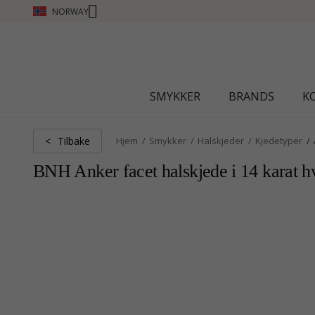
NORWAY
CHANTI CLUB - TJEN POENG SE MER - KLIK
SMYKKER
BRANDS
K
Tilbake
<
Hjem
Smykker
Halskjeder
Kjedetyper
BNH Anker facet halskjede i 14 karat h