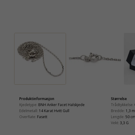
Produktinformasjon
Størrelse
Kjedetype:
BNH Anker Facet Halskjede
Trådtykkelse:
Edelmetall:
14 Karat Hvitt Gull
Bredde:
1,3 
Overflate:
Fasett
Lengde:
50 c
Vekt:
3,3 G