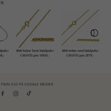
EN
kjede i
BNH Anker facet halskjede i
BNH Anker rund halskjede i
BN
5 cm x
14 karat gull 45 cm x 1,4
8 karat 45 cm x 1,2 mm
1
8,-
10850,-
2879,-
CHANTI-pris
CHANTI-pris
mm
FINN OSS PÅ SOSIALE MEDIER