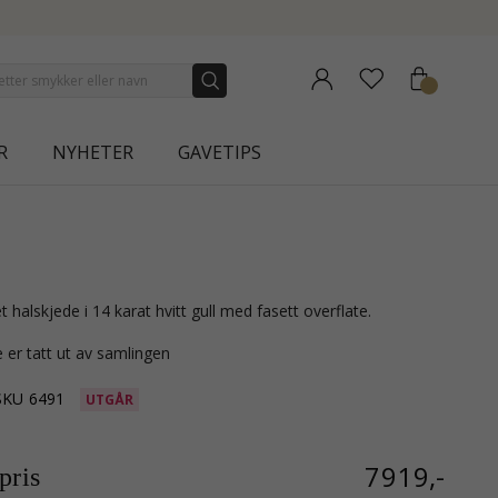
NEW COLLECTION | AURA
R
NYHETER
GAVETIPS
t halskjede i 14 karat hvitt gull med fasett overflate.
 er tatt ut av samlingen
SKU
6491
UTGÅR
7919,-
ris