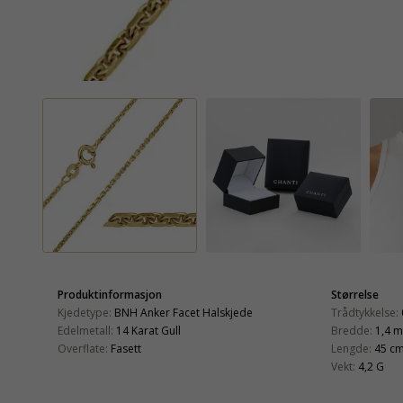
Produktinformasjon
Størrelse
Kjedetype:
BNH Anker Facet Halskjede
Trådtykkelse:
Edelmetall:
14 Karat Gull
Bredde:
1,4 
Overflate:
Fasett
Lengde:
45 c
Vekt:
4,2 G