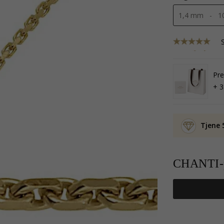
Pr
+ 3
Tjene 
CHANTI-p