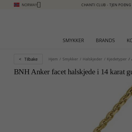
NORWAY
NG SE MER - KLIKK HER
SMYKKER
BRANDS
K
Tilbake
<
Hjem
Smykker
Halskjeder
Kjedetyper
BNH Anker facet halskjede i 14 karat g