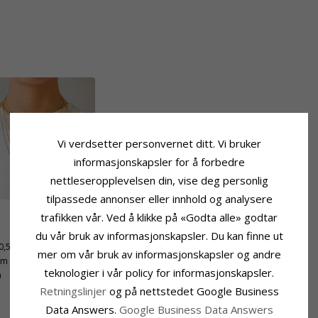
Vi verdsetter personvernet ditt. Vi bruker
informasjonskapsler for å forbedre
nettleseropplevelsen din, vise deg personlig
tilpassede annonser eller innhold og analysere
trafikken vår. Ved å klikke på «Godta alle» godtar
Leveringstid
du vår bruk av informasjonskapsler. Du kan finne ut
0,5 mm
Leveringstid:
Ca. 5-10 Hverdager
mer om vår bruk av informasjonskapsler og andre
mm
teknologier i vår policy for informasjonskapsler.
m
Retningslinjer
og på nettstedet Google Business
Data Answers.
Google Business Data Answers