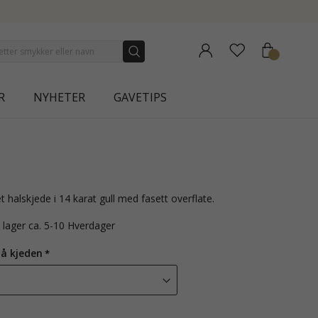
N | AURA
R
NYHETER
GAVETIPS
t halskjede i 14 karat gull med fasett overflate.
å lager ca. 5-10 Hverdager
på kjeden