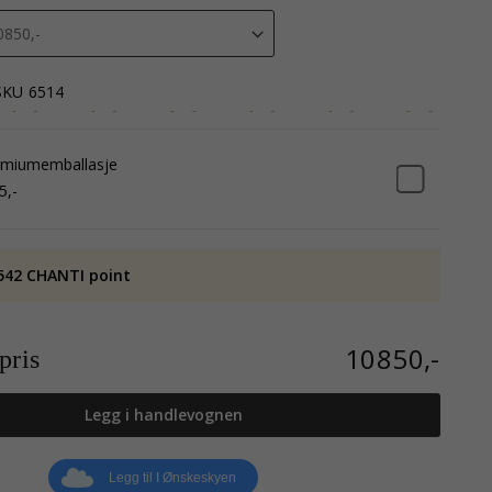
SKU
6514
emiumemballasje
5,-
542 CHANTI point
10850,-
ris
Legg i handlevognen
Legg til I Ønskeskyen