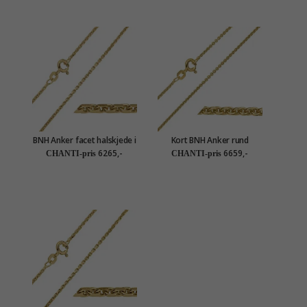
BNH Anker facet halskjede i
Kort BNH Anker rund
14 karat gull 40 cm x 1,3
halskjede i 14 karat gull 38
6265,-
6659,-
CHANTI-pris
CHANTI-pris
mm
cm x 1,5 mm