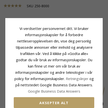
SKU
250-8000
Produktinformasjon
Størrelse
Vi verdsetter personvernet ditt. Vi bruker
Type:
Kaj Og Andrea Krus
Høyde:
6 cm
informasjonskapsler for å forbedre
Materiale:
Rustfritt Stål
Leveringstid
nettleseropplevelsen din, vise deg personlig
Overflate:
Blank
Uden Gravering:
5-10 Hverdager
Modell:
250-8000
tilpassede annonser eller innhold og analysere
Med Gravering:
Merke:
NORDAHL ANDERSEN
trafikken vår. Ved å klikke på «Godta alle»
Leveringstid 2 Uker
Motiv:
Kaj Og Andrea
godtar du vår bruk av informasjonskapsler. Du
Gravering:
JA - Kjøp Nedenfor
kan finne ut mer om vår bruk av
informasjonskapsler og andre teknologier i vår
MEST POPULÆRE PRODUKTER I
policy for informasjonskapsler.
KATEGORIEN
Retningslinjer
og
på nettstedet Google Business Data Answers.
Google Business Data Answers
AKSEPTER ALT