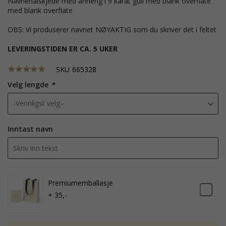
Navnehalskjede med anheng i 9 karat gull med blank overflate
med blank overflate
OBS: Vi produserer navnet NØYAKTIG som du skriver det i feltet
LEVERINGSTIDEN ER CA. 5 UKER
SKU
665328
Velg lengde
Inntast navn
Premiumemballasje
+ 35,-