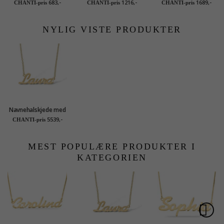
ring i sølv
Navnehalskjede med
perleøredobb i 9
683,-
1216,-
1689,-
CHANTI-pris
CHANTI-pris
CHANTI-pris
anheng i sølv med
karat gull med - Gold
fasettslipt hvit zirkon
Collection
- My Letter
NYLIG VISTE PRODUKTER
Navnehalskjede med
anheng i 9 karat gull
5539,-
CHANTI-pris
- My Letter
MEST POPULÆRE PRODUKTER I
KATEGORIEN