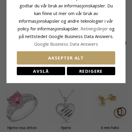
godtar du vår bruk av informasjonskapsler. Du
BESLEKTEDE PRODUKTER
kan finne ut mer om vår bruk av
informasjonskapsler og andre teknologier i vår
policy for informasjonskapsler.
Retningslinjer
og
på nettstedet Google Business Data Answers.
Google Business Data Answers
AKSEPTER ALT
Fotball
Initial Navnehalskjede
Hjerte
Navnehalskjede med
med anheng i sølv -
Navnehalskjede med
910,-
604,-
1216,-
CHANTI-pris
CHANTI-pris
CHANTI-pris
anheng i sølv - My
My Letter
anheng i sølv med
AVSLÅ
REDIGERE
Letter
fasettslipt hvit zirkon
- My Letter
KUNDER KJØPER OGSÅ
Hjerte rosa zirkon
Hjerte
6 mm hvite