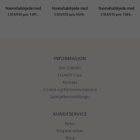
Navnehalskjede med
Navnehalskjede med
Navnehalskjede med
anheng i forgylt sølv
anheng i 9 karat gull
anheng i forgylt sølv
1391,-
5539,-
1584,-
CHANTI-pris
CHANTI-pris
CHANTI-pris
- My Letter
- My Letter
- My Letter
INFORMASJON
Om CHANTI
CHANTI Club
Kontakt
Cookie og Personvernpolicy
Samtykkeinnstillinger
KUNDESERVICE
Retur
Ringstørrelser
Blog