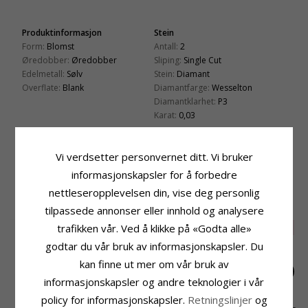
Produktinformasjon
Stein
Form:
Blomst
Antall:
2
Øredobber:
Øredobber
Sliping:
Single Cut
Edelmetall:
Sølv
Stein:
Diamant
Overflate:
Blank
Diamantfarge:
Wesselton
Diamantklarhet:
P3
Karat:
0,03
Størrelse
Leveringstid
Høyde:
7,5 mm
Leveringstid:
Ca. 5-10 Hverdager
Vi verdsetter personvernet ditt. Vi bruker
Bredde:
7,5 mm
informasjonskapsler for å forbedre
nettleseropplevelsen din, vise deg personlig
BESLEKTEDE PRODUKTER
tilpassede annonser eller innhold og analysere
trafikken vår. Ved å klikke på «Godta alle»
SALE
50%
godtar du vår bruk av informasjonskapsler. Du
kan finne ut mer om vår bruk av
informasjonskapsler og andre teknologier i vår
policy for informasjonskapsler.
Retningslinjer
og