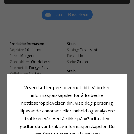
Legg til I Ønskeskyen
Produktinformasjon
Stein
Adjektiv:
10 - 11 mm
Sliping:
Fasettslipt
Form:
Margeritt
Farge:
Hvit
Øredobber:
Øredobber
Stein:
Zirkon
Edelmetall:
Forgylt Sølv
Stein
Kolleksjon:
Matilda
Sliping:
Glatt
Overflate:
Blank
Farge:
Hvit
Vi verdsetter personvernet ditt. Vi bruker
Stein:
Emalje
informasjonskapsler for å forbedre
Størrelse
Leveringstid
nettleseropplevelsen din, vise deg personlig
Diameter:
10 mm
Leveringstid:
Ca. 5-10 Hverdager
tilpassede annonser eller innhold og analysere
trafikken vår. Ved å klikke på «Godta alle»
BESLEKTEDE PRODUKTER
godtar du vår bruk av informasjonskapsler. Du