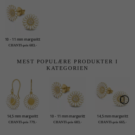
10 - 11 mm margeritt
øredobber i forgylt
683,-
CHANTI-pris
sølv - Matilda
MEST POPULÆRE PRODUKTER I
KATEGORIEN
14,5 mm margeritt
10 - 11 mm margeritt
14,5 mm margeritt
øredobber i forgylt
øredobber i forgylt
øredobber i forgylt
779,-
683,-
665,-
CHANTI-pris
CHANTI-pris
CHANTI-pris
sølv - Matilda
sølv - Matilda
sølv - Matilda