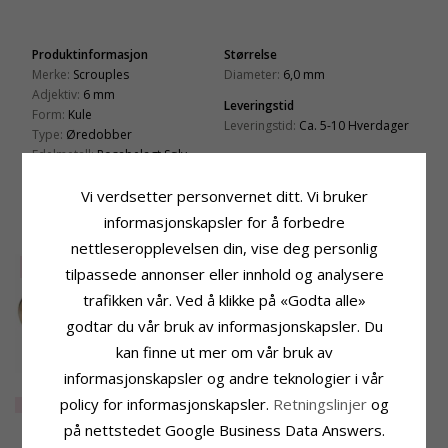
Produktinformasjon
Størrelse
Merke:
Scrouples
Diameter:
6,0 mm
Adjektiv:
6 mm
Leveringstid
Form:
Kule
Leveringstid:
Ca. 5-10 Hverdager
Type:
Øredobber
Edelmetall:
Rosabelagt Sølv
Overflate:
Blank
Vi verdsetter personvernet ditt. Vi bruker
informasjonskapsler for å forbedre
KUNDER KJØPER OGSÅ
nettleseropplevelsen din, vise deg personlig
SALE
50%
tilpassede annonser eller innhold og analysere
trafikken vår. Ved å klikke på «Godta alle»
godtar du vår bruk av informasjonskapsler. Du
kan finne ut mer om vår bruk av
informasjonskapsler og andre teknologier i vår
3 mm NORDAHL
ANDERSEN kule
policy for informasjonskapsler.
Retningslinjer
og
EXTRA
88,-
øredobber i forgylt
på nettstedet Google Business Data Answers.
sølv