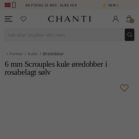
B - TJEN POENG SE MER - KLIKK HER
NEW COLLECTION | AURA
Former
Kuler
Øredobber
6 mm Scrouples kule øredobber i
rosabelagt sølv