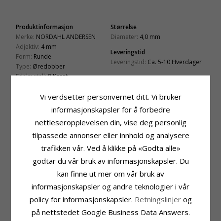
Produktinformasjon
Størrelse
Merke:
NORDAHL ANDERSEN
Diameter:
4,0 mm
Adjektiv:
4 mm
Leveringstid
Form:
Runde
Leveringstid:
Ca. 5-10 Hverdager
Type:
Øredobber
Edelmetall:
8 Karat
Overflate:
Blank
Vi verdsetter personvernet ditt. Vi bruker
informasjonskapsler for å forbedre
KUNDER KJØPER OGSÅ
nettleseropplevelsen din, vise deg personlig
tilpassede annonser eller innhold og analysere
trafikken vår. Ved å klikke på «Godta alle»
godtar du vår bruk av informasjonskapsler. Du
kan finne ut mer om vår bruk av
informasjonskapsler og andre teknologier i vår
11 mm Scrouples
Simple rings ring i 9
creol i 14 karat gull
karat gull
policy for informasjonskapsler.
Retningslinjer
og
1505,-
2879,-
CHANTI-pris
CHANTI-pris
på nettstedet Google Business Data Answers.